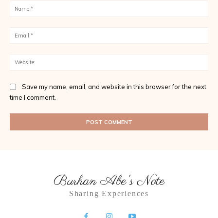
Na
Ema
Web
Save my name, email, and website in this browser for the next
time I comment.
Burhan Abe's Note
Sharing Experiences