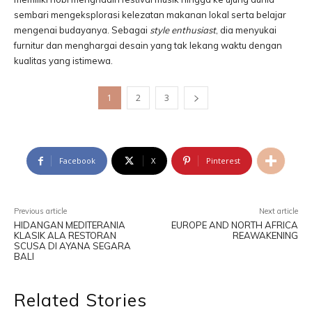
sembari mengeksplorasi kelezatan makanan lokal serta belajar
mengenai budayanya. Sebagai
style enthusiast
, dia menyukai
furnitur dan menghargai desain yang tak lekang waktu dengan
kualitas yang istimewa.
1
2
3
Facebook
X
Pinterest
Previous article
Next article
HIDANGAN MEDITERANIA
EUROPE AND NORTH AFRICA
KLASIK ALA RESTORAN
REAWAKENING
SCUSA DI AYANA SEGARA
BALI
Related Stories