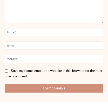
Comment:
Na
Ema
Web
Save my name, email, and website in this browser for the next
time I comment.