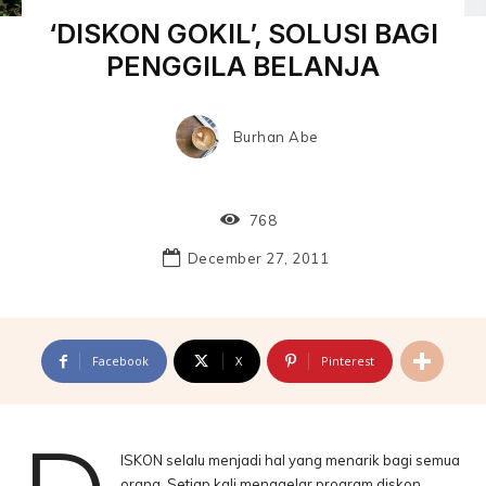
‘DISKON GOKIL’, SOLUSI BAGI
PENGGILA BELANJA
Burhan Abe
768
December 27, 2011
Facebook
X
Pinterest
ISKON selalu menjadi hal yang menarik bagi semua
orang. Setiap kali menggelar program diskon,