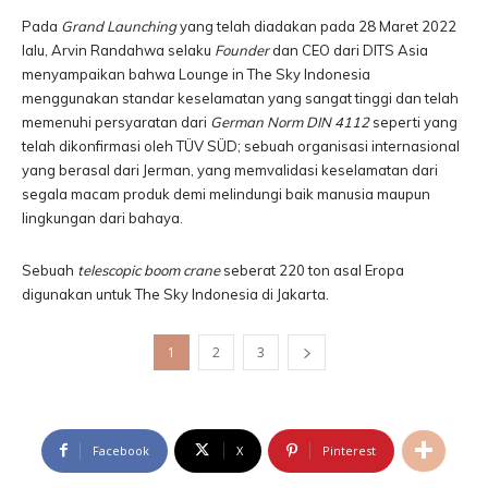
Pada
Grand Launching
yang telah diadakan pada 28 Maret 2022
lalu, Arvin Randahwa selaku
Founder
dan CEO
dari DITS Asia
menyampaikan bahwa Lounge in The Sky Indonesia
menggunakan standar keselamatan yang sangat tinggi dan telah
memenuhi persyaratan dari
German Norm DIN 4112
seperti yang
telah dikonfirmasi oleh TÜV SÜD; sebuah organisasi internasional
yang berasal dari Jerman, yang memvalidasi keselamatan dari
segala macam produk demi melindungi baik manusia maupun
lingkungan dari bahaya.
Sebuah
telescopic boom crane
seberat 220 ton asal Eropa
digunakan untuk The Sky Indonesia di Jakarta.
1
2
3
Facebook
X
Pinterest