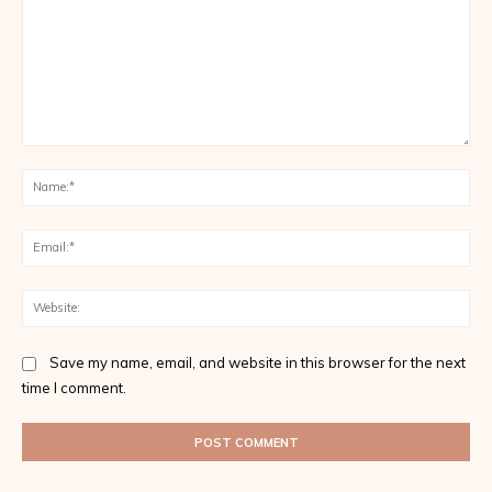
Comment:
Na
Ema
Web
Save my name, email, and website in this browser for the next
time I comment.