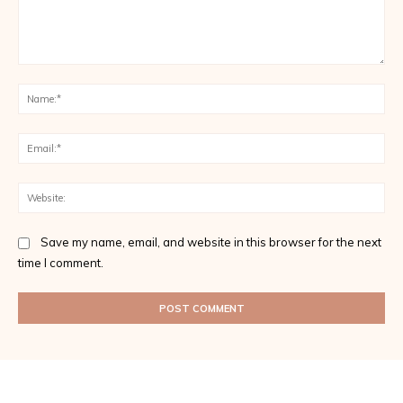
Comment:
Na
Ema
Web
Save my name, email, and website in this browser for the next
time I comment.