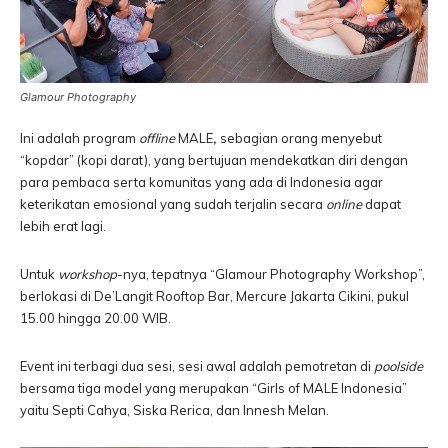
Glamour Photography
Ini adalah program
offline
MALE
,
sebagian orang menyebut
“kopdar” (kopi darat), yang bertujuan mendekatkan diri dengan
para pembaca serta komunitas yang ada di Indonesia agar
keterikatan emosional yang sudah terjalin secara
online
dapat
lebih erat lagi.
Untuk
workshop
-nya, tepatnya “Glamour Photography Workshop”,
berlokasi di De’Langit Rooftop Bar, Mercure Jakarta Cikini, pukul
15.00 hingga 20.00 WIB.
Event ini terbagi dua sesi, sesi awal adalah pemotretan di
poolside
bersama tiga model yang merupakan “Girls of MALE Indonesia”
yaitu Septi Cahya, Siska Rerica, dan Innesh Melan.