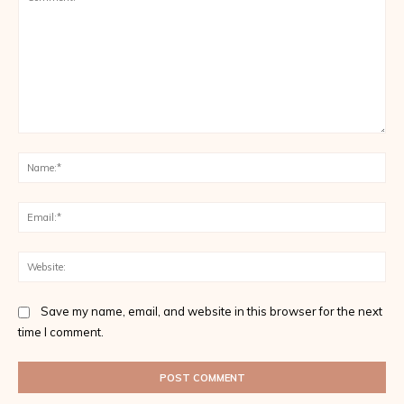
Comment:
Na
Ema
Web
Save my name, email, and website in this browser for the next
time I comment.