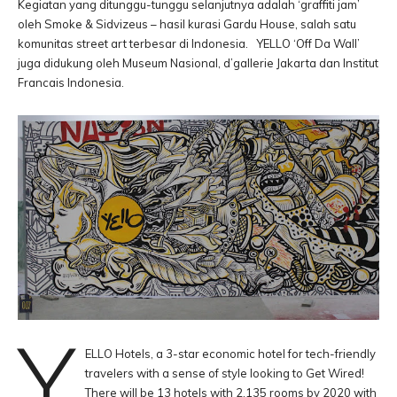
Kegiatan yang ditunggu-tunggu selanjutnya adalah ‘graffiti jam’
oleh Smoke & Sidvizeus – hasil kurasi Gardu House, salah satu
komunitas street art terbesar di Indonesia. YELLO ‘Off Da Wall’
juga didukung oleh Museum Nasional, d’gallerie Jakarta dan Institut
Francais Indonesia.
Y
ELLO Hotels, a 3-star economic hotel for tech-friendly
travelers with a sense of style looking to Get Wired!
There will be 13 hotels with 2,135 rooms by 2020 with