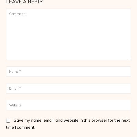
LEAVE A REPLY
Comment:
Na
Ema
Web
Save my name, email, and website in this browser for the next
time I comment.