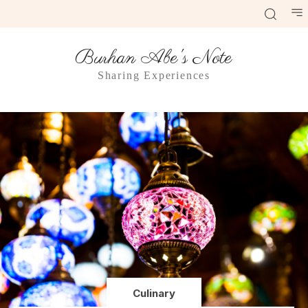
Burhan Abe's Note
Sharing Experiences
Culinary