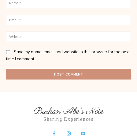
Na
Ema
Web
Save my name, email, and website in this browser for the next
time I comment.
Burhan Abe's Note
Sharing Experiences