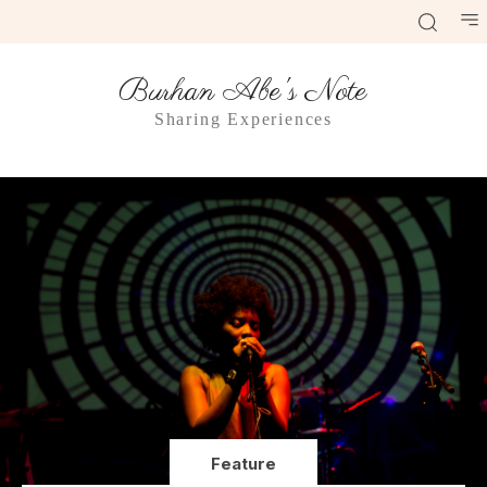
Burhan Abe's Note
Sharing Experiences
Feature