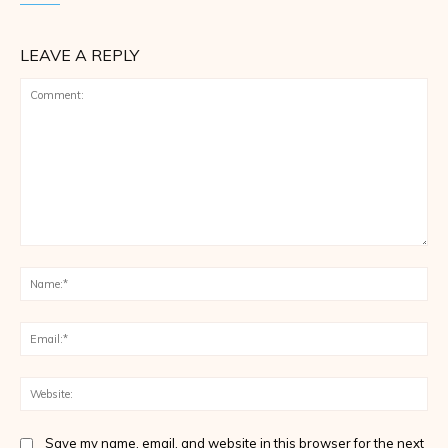
LEAVE A REPLY
Comment:
Na
Ema
Web
Save my name, email, and website in this browser for the next