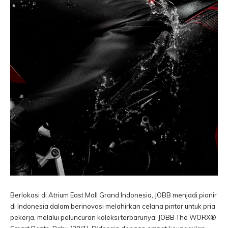
Berlokasi di Atrium East Mall Grand Indonesia, JOBB menjadi pionir
di Indonesia dalam berinovasi melahirkan celana pintar untuk pria
pekerja, melalui peluncuran koleksi terbarunya: JOBB The WORX®