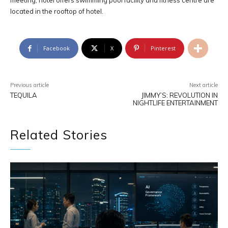
meeting, hotel offers swimming pool facility and fitness centre are
located in the rooftop of hotel.
Facebook
X
Pinterest
Previous article
Next article
TEQUILA
JIMMY’S: REVOLUTION IN
NIGHTLIFE ENTERTAINMENT
Related Stories