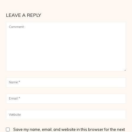
LEAVE A REPLY
Comment:
Na
Ema
Web
Save my name, email, and website in this browser for the next