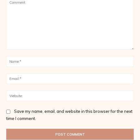
Comment:
Na
Ema
Web
Save my name, email, and website in this browser for the next
time I comment.