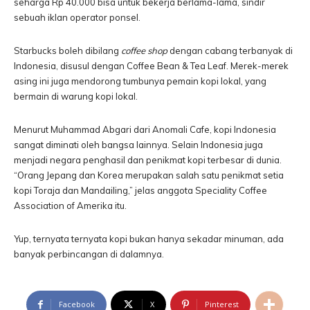
seharga Rp 40.000 bisa untuk bekerja berlama-lama, sindir
sebuah iklan operator ponsel.
Starbucks boleh dibilang
coffee shop
dengan cabang terbanyak di
Indonesia, disusul dengan Coffee Bean & Tea Leaf. Merek-merek
asing ini juga mendorong tumbunya pemain kopi lokal, yang
bermain di warung kopi lokal.
Menurut Muhammad Abgari dari Anomali Cafe, kopi Indonesia
sangat diminati oleh bangsa lainnya. Selain Indonesia juga
menjadi negara penghasil dan penikmat kopi terbesar di dunia.
“Orang Jepang dan Korea merupakan salah satu penikmat setia
kopi Toraja dan Mandailing,” jelas anggota Speciality Coffee
Association of Amerika itu.
Yup, ternyata ternyata kopi bukan hanya sekadar minuman, ada
banyak perbincangan di dalamnya.
Facebook
X
Pinterest