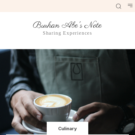
Burhan Abe's Note
Sharing Experiences
Culinary