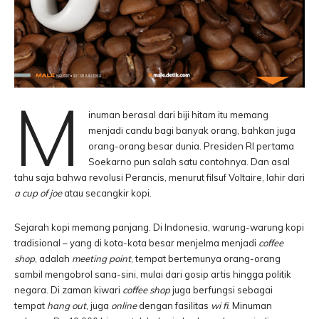
M
inuman berasal dari biji hitam itu memang
menjadi candu bagi banyak orang, bahkan juga
orang-orang besar dunia. Presiden RI pertama
Soekarno pun salah satu contohnya. Dan asal
tahu saja bahwa revolusi Perancis, menurut filsuf Voltaire, lahir dari
a cup of joe
atau secangkir kopi.
Sejarah kopi memang panjang. Di Indonesia, warung-warung kopi
tradisional – yang di kota-kota besar menjelma menjadi
coffee
shop
, adalah
meeting point
, tempat bertemunya orang-orang
sambil mengobrol sana-sini, mulai dari gosip artis hingga politik
negara. Di zaman kiwari
coffee shop
juga berfungsi sebagai
tempat
hang out
, juga
online
dengan fasilitas
wi fi
. Minuman