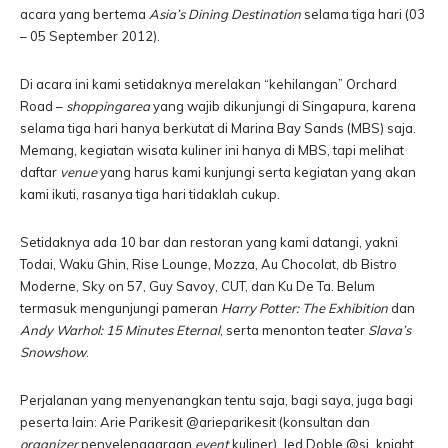
acara yang bertema
Asia’s Dining Destination
selama tiga hari (03
– 05 September 2012).
Di acara ini kami setidaknya merelakan “kehilangan” Orchard
Road –
shopping
area
yang wajib dikunjungi di Singapura, karena
selama tiga hari hanya berkutat di Marina Bay Sands (MBS) saja.
Memang, kegiatan wisata kuliner ini hanya di MBS, tapi melihat
daftar
venue
yang harus kami kunjungi serta kegiatan yang akan
kami ikuti, rasanya tiga hari tidaklah cukup.
Setidaknya ada 10 bar dan restoran yang kami datangi, yakni
Todai, Waku Ghin, Rise Lounge, Mozza, Au Chocolat, db Bistro
Moderne, Sky on 57, Guy Savoy, CUT, dan Ku De Ta. Belum
termasuk mengunjungi pameran
Harry Potter: The Exhibition
dan
Andy Warhol: 15 Minutes Eternal
, serta menonton teater
Slava’s
Snowshow
.
Perjalanan yang menyenangkan tentu saja, bagi saya, juga bagi
peserta lain: Arie Parikesit @arieparikesit (konsultan dan
organizer
penyelenggaraan
event
kuliner), Jed Doble @sj_knight