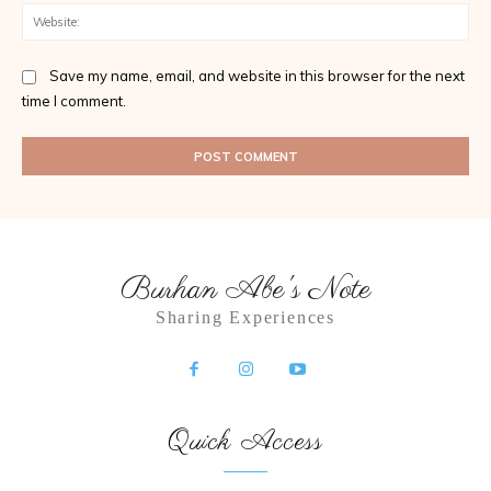
Web
Save my name, email, and website in this browser for the next
time I comment.
Burhan Abe's Note
Sharing Experiences
Quick Access