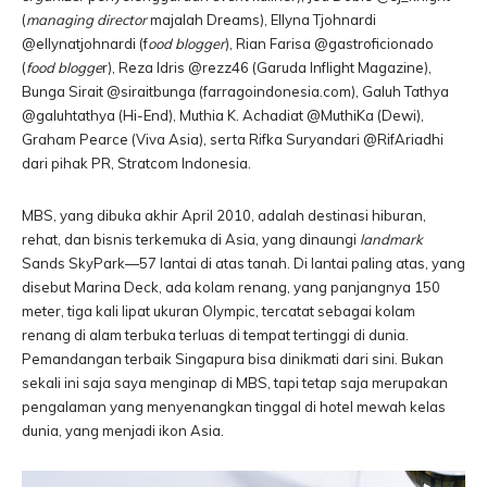
(
managing director
majalah Dreams), Ellyna Tjohnardi
@ellynatjohnardi (f
ood blogger
), Rian Farisa ‏@gastroficionado
(
food blogge
r), Reza Idris @rezz46 (Garuda Inflight Magazine),
Bunga Sirait @siraitbunga (farragoindonesia.com), Galuh Tathya
@galuhtathya (Hi-End), Muthia K. Achadiat @MuthiKa (Dewi),
Graham Pearce (Viva Asia), serta Rifka Suryandari @RifAriadhi
dari pihak PR, Stratcom Indonesia.
MBS, yang dibuka akhir April 2010, adalah destinasi hiburan,
rehat, dan bisnis terkemuka di Asia, yang dinaungi
landmark
Sands SkyPark—57 lantai di atas tanah. Di lantai paling atas, yang
disebut Marina Deck, ada kolam renang, yang panjangnya 150
meter, tiga kali lipat ukuran Olympic, tercatat sebagai kolam
renang di alam terbuka terluas di tempat tertinggi di dunia.
Pemandangan terbaik Singapura bisa dinikmati dari sini. Bukan
sekali ini saja saya menginap di MBS, tapi tetap saja merupakan
pengalaman yang menyenangkan tinggal di hotel mewah kelas
dunia, yang menjadi ikon Asia.