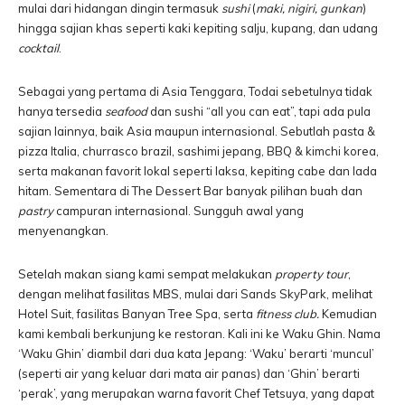
mulai dari hidangan dingin termasuk
sushi
(
maki, nigiri, gunkan
)
hingga sajian khas seperti kaki kepiting salju, kupang, dan udang
cocktail
.
Sebagai yang pertama di Asia Tenggara, Todai sebetulnya tidak
hanya tersedia
seafood
dan sushi “all you can eat”, tapi ada pula
sajian lainnya, baik Asia maupun internasional. Sebutlah pasta &
pizza Italia, churrasco brazil, sashimi jepang, BBQ & kimchi korea,
serta makanan favorit lokal seperti laksa, kepiting cabe dan lada
hitam. Sementara di The Dessert Bar banyak pilihan buah dan
pastry
campuran internasional. Sungguh awal yang
menyenangkan.
Setelah makan siang kami sempat melakukan
property tour
,
dengan melihat fasilitas MBS, mulai dari Sands SkyPark, melihat
Hotel Suit, fasilitas Banyan Tree Spa, serta
fitness club.
Kemudian
kami kembali berkunjung ke restoran. Kali ini ke Waku Ghin. Nama
‘Waku Ghin’ diambil dari dua kata Jepang: ‘Waku’ berarti ‘muncul’
(seperti air yang keluar dari mata air panas) dan ‘Ghin’ berarti
‘perak’, yang merupakan warna favorit Chef Tetsuya, yang dapat