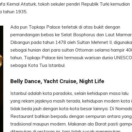
 Kemal Ataturk, tokoh sekuler pendiri Republik Turki kemudian
a tahun 1935.
Ada pun Topkapı Palace terletak di atas bukit dengan
pemandangan bebas ke Selat Bosphorus dan Laut Marmar
Dibangun pada tahun 1478 oleh Sultan Mehmet II, digunak
sebagai hunian dari para sultan Ottoman selama hampir 40
tahun, Topkapı Palace kini termasuk warisan dunia UNESCO
sebagai Kota Tua Istanbul.
Belly Dance, Yacht Cruise, Night Life
Istanbul adalah kota paradoks, selain kehidupan masa lalu
yang rekam jejaknya masih terada, kehidupan modern kota i
tidak beda jauh dengan kota-kota besar lainnya. Di Nomad
Restaurant bahkan berpadu dengan sempuran antara yang
tradisional maupun modern. Makanan ala Barat pasti gam
ditemukan di restoran ini, tapi tidak susah menemukan