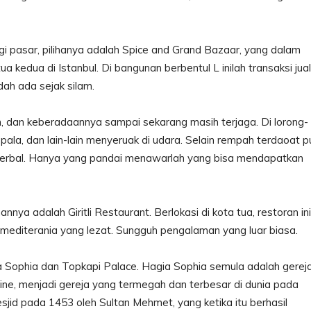
i pasar, pilihanya adalah Spice and Grand Bazaar, yang dalam
tua kedua di Istanbul. Di bangunan berbentul L inilah transaksi jual
dah ada sejak silam.
an, dan keberadaannya sampai sekarang masih terjaga. Di lorong-
 pala, dan lain-lain menyeruak di udara. Selain rempah terdaoat p
 herbal. Hanya yang pandai menawarlah yang bisa mendapatkan
nnya adalah Giritli Restaurant. Berlokasi di kota tua, restoran ini
l mediterania yang lezat. Sungguh pengalaman yang luar biasa.
a Sophia dan Topkapi Palace. Hagia Sophia semula adalah gerej
tine, menjadi gereja yang termegah dan terbesar di dunia pada
sjid pada 1453 oleh Sultan Mehmet, yang ketika itu berhasil