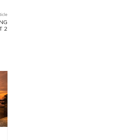
ticle
ING
T 2