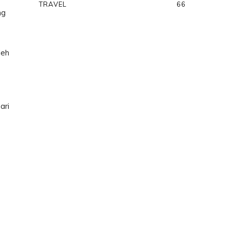
TRAVEL
66
ng
leh
ari