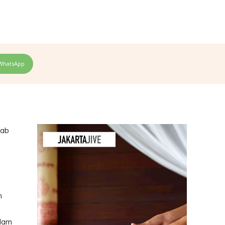
WhatsApp
bab
h
alam