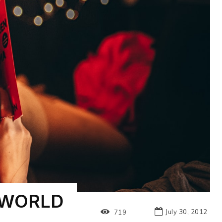
E WORLD
July 30, 2012
719