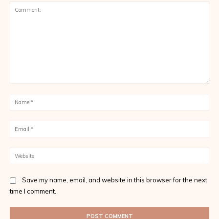
Comment:
Na
Ema
Web
Save my name, email, and website in this browser for the next
time I comment.