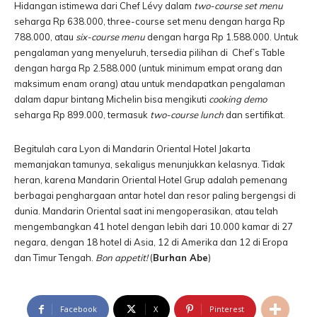
Hidangan istimewa dari Chef Lévy dalam
two-course set menu
seharga Rp 638.000, three-course set menu dengan harga Rp
788.000, atau
six-course menu
dengan harga Rp 1.588.000. Untuk
pengalaman yang menyeluruh, tersedia pilihan di Chef’s Table
dengan harga Rp 2.588.000 (untuk minimum empat orang dan
maksimum enam orang) atau untuk mendapatkan pengalaman
dalam dapur bintang Michelin bisa mengikuti
cooking demo
seharga Rp 899.000, termasuk
two-course lunch
dan sertifikat.
Begitulah cara Lyon di Mandarin Oriental Hotel Jakarta
memanjakan tamunya, sekaligus menunjukkan kelasnya. Tidak
heran, karena Mandarin Oriental Hotel Grup adalah pemenang
berbagai penghargaan antar hotel dan resor paling bergengsi di
dunia. Mandarin Oriental saat ini mengoperasikan, atau telah
mengembangkan 41 hotel dengan lebih dari 10.000 kamar di 27
negara, dengan 18 hotel di Asia, 12 di Amerika dan 12 di Eropa
dan Timur Tengah.
Bon appetit!
(
Burhan Abe
)
Facebook
X
Pinterest