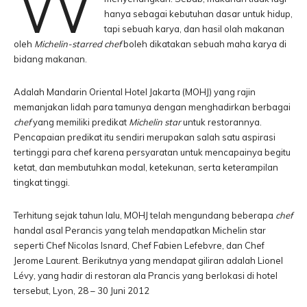
W
hanya sebagai kebutuhan dasar untuk hidup,
tapi sebuah karya, dan hasil olah makanan
oleh
Michelin-starred chef
boleh dikatakan sebuah maha karya di
bidang makanan.
Adalah Mandarin Oriental Hotel Jakarta (MOHJ) yang rajin
memanjakan lidah para tamunya dengan menghadirkan berbagai
chef
yang memiliki predikat
Michelin star
untuk restorannya.
Pencapaian predikat itu sendiri merupakan salah satu aspirasi
tertinggi para chef karena persyaratan untuk mencapainya begitu
ketat, dan membutuhkan modal, ketekunan, serta keterampilan
tingkat tinggi.
Terhitung sejak tahun lalu, MOHJ telah mengundang beberapa
chef
handal asal Perancis yang telah mendapatkan Michelin star
seperti Chef Nicolas Isnard, Chef Fabien Lefebvre, dan Chef
Jerome Laurent. Berikutnya yang mendapat giliran adalah Lionel
Lévy, yang hadir di restoran ala Prancis yang berlokasi di hotel
tersebut, Lyon, 28 – 30 Juni 2012