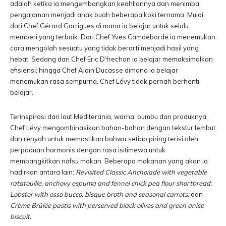
adalah ketika ia mengembangkan keahliannya dan menimba
pengalaman menjadi anak buah beberapa koki ternama. Mulai
dari Chef Gérard Garrigues di mana ia belajar untuk selalu
memberi yang terbaik. Dari Chef Yves Camdeborde ia menemukan
cara mengolah sesuatu yang tidak berarti menjadi hasil yang
hebat. Sedang dari Chef Eric D’frechon ia belajar memaksimalkan
efisiensi; hingga Chef Alain Ducasse dimana ia belajar
menemukan rasa sempurna. Chef Lévy tidak pernah berhenti
belajar.
Terinspirasi dari laut Mediterania, warna, bumbu dan produknya,
Chef Lévy mengombinasikan bahan-bahan dengan tekstur lembut
dan renyah untuk memastikan bahwa setiap piring terisi oleh
perpaduan harmonis dengan rasa isitimewa untuk
membangkitkan nafsu makan. Beberapa makanan yang akan ia
hadirkan antara lain:
Revisited Classic Anchoïade with vegetable
ratatouille, anchovy espuma and fennel chick pea flour shortbread;
Lobster with osso bucco, bisque broth and seasonal carrots;
dan
Crème Brûlée pastis with perserved black olives and green anise
biscuit.