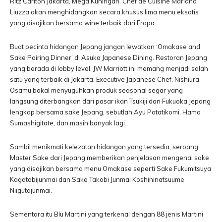
Ritz Carlton Jakarta, Mega Kuningan. Chef de Cuisine Mariano
Liuzza akan menghidangkan secara khusus lima menu eksotis
yang disajikan bersama wine terbaik dari Eropa.
Buat pecinta hidangan Jepang jangan lewatkan ‘Omakase and
Sake Pairing Dinner’ di Asuka Japanese Dining. Restoran Jepang
yang berada di lobby level, JW Marriott ini memang menjadi salah
satu yang terbaik di Jakarta. Executive Japanese Chef, Nishiura
Osamu bakal menyuguhkan produk seasonal segar yang
langsung diterbangkan dari pasar ikan Tsukiji dan Fukuoka Jepang
lengkap bersama sake Jepang, sebutlah Ayu Potatikomi, Hamo
Sumashigitate, dan masih banyak lagi.
Sambil menikmati kelezatan hidangan yang tersedia, seroang
Master Sake dari Jepang memberikan penjelasan mengenai sake
yang disajikan bersama menu Omakase seperti Sake Fukumitsuya
Kagatobijunmai dan Sake Takobi Junmai Koshininatsuume
Niigutajunmai.
Sementara itu Blu Martini yang terkenal dengan 88 jenis Martini