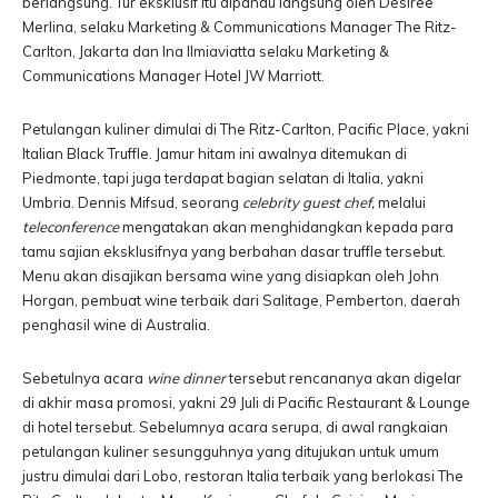
berlangsung. Tur eksklusif itu dipandu langsung oleh Desiree
Merlina, selaku Marketing & Communications Manager The Ritz-
Carlton, Jakarta dan Ina Ilmiaviatta selaku Marketing &
Communications Manager Hotel JW Marriott.
Petulangan kuliner dimulai di The Ritz-Carlton, Pacific Place, yakni
Italian Black Truffle. Jamur hitam ini awalnya ditemukan di
Piedmonte, tapi juga terdapat bagian selatan di Italia, yakni
Umbria. Dennis Mifsud, seorang
celebrity guest chef,
melalui
teleconference
mengatakan akan menghidangkan kepada para
tamu sajian eksklusifnya yang berbahan dasar truffle tersebut.
Menu akan disajikan bersama wine yang disiapkan oleh John
Horgan, pembuat wine terbaik dari Salitage, Pemberton, daerah
penghasil wine di Australia.
Sebetulnya acara
wine dinner
tersebut rencananya akan digelar
di akhir masa promosi, yakni 29 Juli di Pacific Restaurant & Lounge
di hotel tersebut. Sebelumnya acara serupa, di awal rangkaian
petulangan kuliner sesungguhnya yang ditujukan untuk umum
justru dimulai dari Lobo, restoran Italia terbaik yang berlokasi The