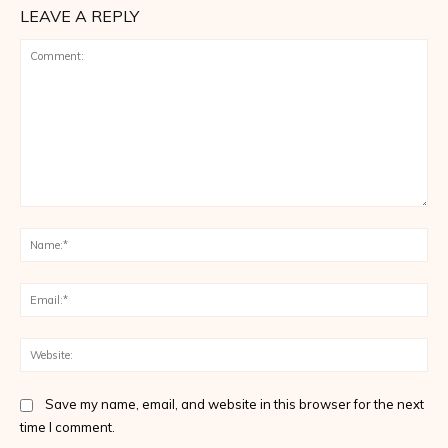
LEAVE A REPLY
Comment:
Na
Ema
Web
Save my name, email, and website in this browser for the next
time I comment.