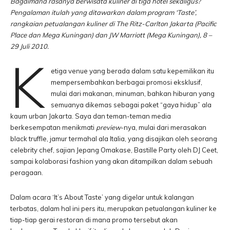
Bagaimana rasanya berwisata kuliner di tiga hotel sekaligus?
Pengalaman itulah yang ditawarkan dalam program ‘Taste’,
rangkaian petualangan kuliner di The Ritz-Carlton Jakarta (Pacific
Place dan Mega Kuningan) dan JW Marriott (Mega Kuningan), 8 –
29 Juli 2010.
K
etiga venue yang berada dalam satu kepemilikan itu
mempersembahkan berbagai promosi eksklusif,
mulai dari makanan, minuman, bahkan hiburan yang
semuanya dikemas sebagai paket “gaya hidup” ala
kaum urban Jakarta. Saya dan teman-teman media
berkesempatan menikmati
preview
-nya, mulai dari merasakan
black truffle, jamur termahal ala Italia, yang disajikan oleh seorang
celebrity chef, sajian Jepang Omakase, Bastille Party oleh DJ Ceet,
sampai kolaborasi fashion yang akan ditampilkan dalam sebuah
peragaan.
Dalam acara ‘It’s About Taste’ yang digelar untuk kalangan
terbatas, dalam hal ini pers itu, merupakan petualangan kuliner ke
tiap-tiap gerai restoran di mana promo tersebut akan