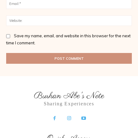
Ema
Web
Save my name, email, and website in this browser for the next
time I comment.
Burhan Abe's Note
Sharing Experiences