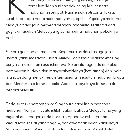
K
tersebut, lidah sudah tidak asing lagi dengan
makanan setempat. Nasi lemak, roti canai, laksa,
itulah beberapa nama makanan yang populer. Agaknya makanan
Malaysia tidak jauh berbeda dengan Indonesia, terutama dari
gagrak masakan Melayu yang sama-sama makanan pokoknya
nasi.
Secara garis besar masakan Singapura terdiri atas tiga jenis
utama, yakni masakan China, Melayu, dan India. Masing-masing
punya ciri khas dan rasa istimewa. Selain itu, juga ada masakan
pembauran budaya dari masyarakat Nonya (keturunan) dan India
Islam. Sedang menu-menu internasional, sebutlah makanan Eropa
dan Mediterania tersedia pula. Apa saja kayaknya tersedia di
negara pulau itu.
Pada suatu kesempatan ke Singapura saya ingin mencoba
makanan Nonya — suatu istilah dalam bahasa Melayu lama yang
digunakan sebagai tanda hormat kepada wanita dengan
kedudukan sosial yang tinggi –, agaknya tidak salah kalau saya
(dan gang media) memilih True Blue di Armenian Street. Inilah