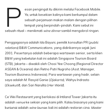
P
esan pengingat itu dikirim melalui Facebook Mobile.
Ya, untuk kesekian kalinya kami berkumpul dalam
sebuah perjamuan makan malam dengan pilihan
tempat yang berpindah-pindah. Kami sebut ini
sebuah ritual – menikmati
wine
dinner
sambil mengobrol ringan.
Penggagasnya adalah Ida Bayuni, pemilik konsultan PR (
public
relations
) B&W Communications, yang didirikannya sejak Juni
2001. Pesertanya adalah beberapa wartawan senior, serta klien
B&W yang kebetulan kali ini adalah Singapore Tourism Board
(STB), Jakarta – diwakili oleh Chooi Yee Choong (Regional Director
ASEAN & Oceania) dan Retno Putri Nugroho (Asst. Manager,
Tourism Business Indonesia). Para wartawan yang hadir, selain
saya adalah M. Rasyid Ganie (
Djakarta
), Wahyu Indrasto
(
Eksekutif
), dan Sari Narulita (
Her World
).
Ce Wei Restaurant yang berlokasi di Intiland Tower Jakarta itu
adalah
venue
ke sekian yang kami pilih. Kalau biasanya yang kami
kunjungi adalah
wine lounge
, kali ini adalah restoran cina.
Master