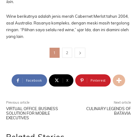
lain.
Wine berikutnya adalah jenis merah Cabernet Merlot tahun 2004,
asal Australia. Rasanya kompleks, dengan meski masih tergolong
ringan. “Pilihan saya selalu red wine,” ujar Ida, dan ini diamini oleh
yang lain.
1
2
Facebook
X
Pinterest
Previous article
Next article
VIRTUAL OFFICE, BUSINESS
CULINARY LEGENDS OF
SOLUTION FOR MOBILE
BATAVIA
EXECUTIVES
Related Stories