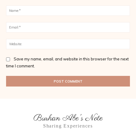
Comment:
Na
Ema
Web
Save my name, email, and website in this browser for the next
time I comment.
Burhan Abe's Note
Sharing Experiences