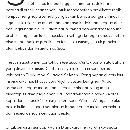
hotel atau tempat tinggal sementara tidak harus
berada di atas luasan tanah untuk mendapatkan predikat terbaik.
Tempat menginap alternatif yang bukan berupa bangunan masih
juga disukai, karena mendatangkan rasa kedekatan dengan alam
dan lingkungan hidup. Dalam hal ini, tenda dan wahana terapung
di atas sungai dan laut dimasukkan sebagai kategori khusus. Tetap
bisa mendapatkan predikat terfavoit, khususnya untuk pencinta
alam bebas dan kegiatan
outdoor
.
Heryus saputro mencontohkan
live
aboard
untuk pariwisata bahari
yang dikemas khusus. Contohnya yang ia alami saat berada di
kabupaten Bulukumba, Sulawesi Selatan. ”Penginapan di atas laut
ini bisa dikemas khusus atau ’dijahit’ sesuai keinginan Anda,
termasuk dengan merancang sendiri makanan yang ingin
disantap selama perjalanan. Lalu bahan-bahan dibawa ke atas
kapal dan dimasak,” tukasnya merespon William Wongso selaku
pakar kuliner. Hingga perjalanan bahari terasa makin bermakna
dan sesuai dengan kemauan pejalan.
Untuk perairan sungai, Riyanni Djangkaru menyorot ekowisata