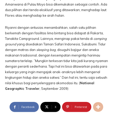
Amanwana di Pulau Moyo bisa dikemukakan sebagai contoh. Ada
dua pilihan dari tenda eksklusif yang ditawarkan; menghadap laut
Flores atau menghadap ke arah hutan.
Riyanni dengan antusias menambahkan, salah satu pilihan
berkemah dengan fasilitas lima bintang bisa didapat di Rakarta,
Tanakita Campground. Lainnya, menginap pakai tenda di
camping
ground
yang disediakan Taman Safari Indonesia, Sukabumi. Tidur
dengan matras dan
sleeping
bag
, disuguhi bajigur dan aneka
makanan tradisional, dengan kesempatan mengintip harimau
sumatera terlelap. ”Mungkin terkesan tidur kita jadi kurang nyaman
dengan peranti sederhana. Tapi hal ini bisa ditawarkan pada para
keluarga yang ingin mengajak anak-anaknya lebih mengenal
lingkungan hidup dan aneka satwa.” Dan hal ini, tentu saja sebuah
nilai khusus bagi penyelenggara akomodasi itu. (
National
Geographic Traveler
, September 2009)
Facebook
X
Pinterest