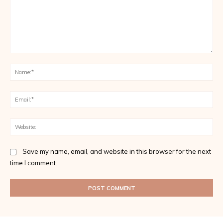
Comment:
Na
Ema
Web
Save my name, email, and website in this browser for the next
time I comment.