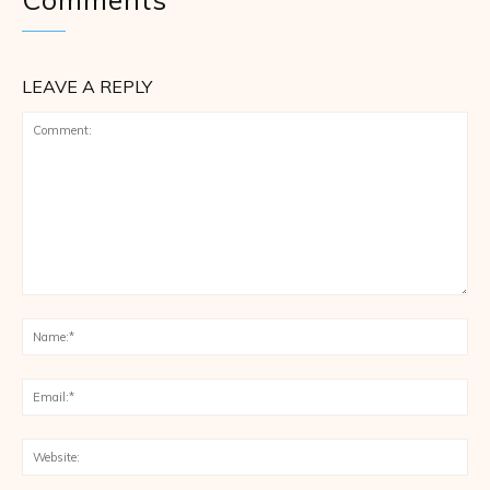
LEAVE A REPLY
Comment:
Na
Ema
Web