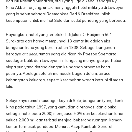
dari Ibu Krisnina Maharani, atau yang juga dikenal sebagai Ny.
Nina Akbar Tanjung, untuk menyinggahi hotel miliknya di Laweyan,
yang ia sebut sebagai Roemahkoe Bed & Breakfast. Inilah
kesempatan untuk melihat Solo dari sudut pandang yang berbeda.
Bayangkan, hotel yang terletak di di Jalan Dr Radjiman 501
Surakarta dan hanya mempunyai 13 kamar itu adalah eks
bangunan kuno yang berdiri tahun 1938. Sebagai bangunan
bergaya
art deco,
rumah yang didirikan Ny Poespo Soemarto,
saudagar batik dari Laweyan ini, langsung menyergap perhatian
siapa pun yang datang dengan keindahan ornamen kaca
patrinya. Apalagi, setelah memasuki bagian dalam, terasa
kehangatan keluarga, seperti keramahan warga kota ini di masa
lalu.
Selayaknya rumah saudagar kaya di Solo, bangunan (yang dibeli
Nina pada tahun 1997, yang kemudian direnovasi dan dibuka
sebagai hotel pada 2000) menguasai 60% dari keseluruhan lahan
seluas 2.000 m², dan terbagi menjadi beberapa ruangan, kamar-
kamar, termasuk pendopo. Menurut Asep Kambali, General