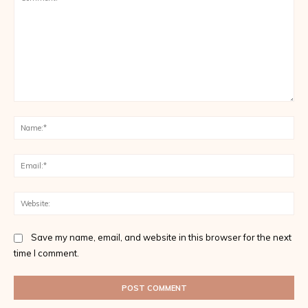
Comment:
Na
Ema
Web
Save my name, email, and website in this browser for the next
time I comment.