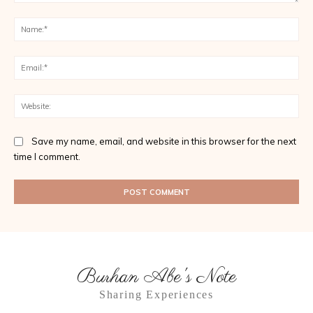
Comment:
Na
Ema
Web
Save my name, email, and website in this browser for the next
time I comment.
Burhan Abe's Note
Sharing Experiences