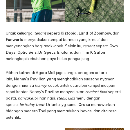
Untuk keluarga,
tenant
seperti
Kiztopia, Land of Zoomoov,
dan
Funworld
menyediakan tempat bermain yang kreatif dan
menyenangkan bagi anak-anak. Selain itu,
tenant
seperti
Own
Days, Optic Seis,
Dr Specs
,
Erafone
, dan
Tim K Salon
melengkapi kebutuhan gaya hidup pengunjung.
Pilihan kuliner di Agora Mall juga sangat beragam antara
lain,
Nanny’s Pavillon yang
menghadirkan suasana nyaman
dengan nuansa
homey
, cocok untuk acara berkumpul maupun
rapat kantor. Nanny’s Pavillon menyediakan
comfort food
seperti
pasta,
pancake,
pilihan nasi,
steak, kids
menu dengan
special
birthday treat
. Di lantai yg sama,
Orasa
menawarkan
hidangan modern Thai yang memadukan inovasi dan cita rasa
autentik.