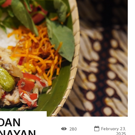
ADAN
February 23,
280
ENAYAN
2025