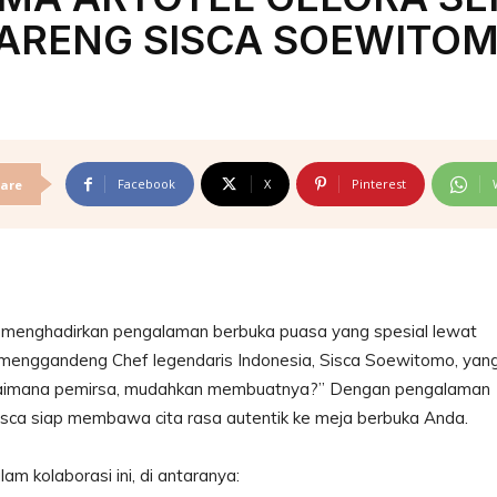
ARENG SISCA SOEWITO
Facebook
X
Pinterest
are
n menghadirkan pengalaman berbuka puasa yang spesial lewat
ni menggandeng Chef legendaris Indonesia, Sisca Soewitomo, yan
agaimana pemirsa, mudahkan membuatnya?” Dengan pengalaman
, Sisca siap membawa cita rasa autentik ke meja berbuka Anda.
am kolaborasi ini, di antaranya: