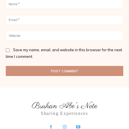
Na
Ema
Web
Save my name, email, and website in this browser for the next
time I comment.
Burhan Abe's Note
Sharing Experiences