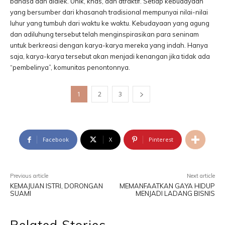
bahasa dan dialek. Unik, khas, dan atraktif. Setiap kebudayaan
yang bersumber dari khasanah tradisional mempunyai nilai-nilai
luhur yang tumbuh dari waktu ke waktu. Kebudayaan yang agung
dan adiluhung tersebut telah menginspirasikan para seninam
untuk berkreasi dengan karya-karya mereka yang indah. Hanya
saja, karya-karya tersebut akan menjadi kenangan jika tidak ada
“pembelinya”, komunitas penontonnya.
1
2
3
Facebook
X
Pinterest
Previous article
Next article
KEMAJUAN ISTRI, DORONGAN
MEMANFAATKAN GAYA HIDUP
SUAMI
MENJADI LADANG BISNIS
Related Stories