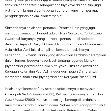
tidak sakadar bertutur sebagaimana layaknya dalang, tapi juga
ikut menari. Ia juga dibantu penari beneran yang memperkuat
pengadeganan dalam lakon tersebut.
Slamet hanya salah satu penampil. Penampil lain yang juga
mendapat sambutan hangat adalah Rury Nostalgia.
Tari Kumala
Bumi
hasil karyanya, yang pernah dipentaskan di hadapan
delegasi Republik Rakyat China di Istana Negara saat Konferensi
Asia Afrika, April lalu, ditampilkan kembali, meski hanya
sepenggal, 15 menit. Tarian yang dibawakan sembilan perempuan
dalam formasi bedaya itu berkisah tentang legenda Ménak
Jayengrana, pertarungan dua putri, yakni Putri Kelaswara dari
Kerajaan Kelan dan Putri Adininggar dari negeri China, untuk
memperebutkan cinta Jayengrana dari Kerajaan Puser Bumi.
Inilah karya keempat Rury setelah sebelumnya ia menyusun
koreografi
Bedah Madiun
(2000),
Kelaswara Tanding
(2002), dan
Roro Mendut
(2003). Namun, dalam tiga koreografi terdahulu itu,
Rury masih berada di bawah nama Padneswara, sanggar tari milik
ibunya yang melenga di dunia tari klasik, Retno Maruti. Dalam