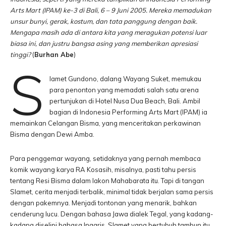
Arts Mart (IPAM) ke-3 di Bali, 6 – 9 Juni 2005. Mereka memadukan
unsur bunyi, gerak, kostum, dan tata panggung dengan baik.
Mengapa masih ada di antara kita yang meragukan potensi luar
biasa ini, dan justru bangsa asing yang memberikan apresiasi
tinggi?
(
Burhan Abe
)
S
lamet Gundono, dalang Wayang Suket, memukau
para penonton yang memadati salah satu arena
pertunjukan di Hotel Nusa Dua Beach, Bali. Ambil
bagian di Indonesia Performing Arts Mart (IPAM) ia
memainkan Celangan Bisma, yang menceritakan perkawinan
Bisma dengan Dewi Amba.
Para penggemar wayang, setidaknya yang pernah membaca
komik wayang karya RA Kosasih, misalnya, pasti tahu persis
tentang Resi Bisma dalam lakon Mahabarata itu. Tapi di tangan
Slamet, cerita menjadi terbalik, minimal tidak berjalan sama persis
dengan pakemnya. Menjadi tontonan yang menarik, bahkan
cenderung lucu. Dengan bahasa Jawa dialek Tegal, yang kadang-
kadang diselipi bahasa Inggris, Slamet yang bertubuh tambun itu