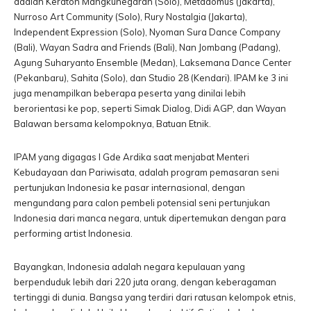
adalah Keraton Mangkunegaran (Solo), Metadomus (Jakarta),
Nurroso Art Community (Solo), Rury Nostalgia (Jakarta),
Independent Expression (Solo), Nyoman Sura Dance Company
(Bali), Wayan Sadra and Friends (Bali), Nan Jombang (Padang),
Agung Suharyanto Ensemble (Medan), Laksemana Dance Center
(Pekanbaru), Sahita (Solo), dan Studio 28 (Kendari). IPAM ke 3 ini
juga menampilkan beberapa peserta yang dinilai lebih
berorientasi ke pop, seperti Simak Dialog, Didi AGP, dan Wayan
Balawan bersama kelompoknya, Batuan Etnik.
IPAM yang digagas I Gde Ardika saat menjabat Menteri
Kebudayaan dan Pariwisata, adalah program pemasaran seni
pertunjukan Indonesia ke pasar internasional, dengan
mengundang para calon pembeli potensial seni pertunjukan
Indonesia dari manca negara, untuk dipertemukan dengan para
performing artist Indonesia.
Bayangkan, Indonesia adalah negara kepulauan yang
berpenduduk lebih dari 220 juta orang, dengan keberagaman
tertinggi di dunia. Bangsa yang terdiri dari ratusan kelompok etnis,