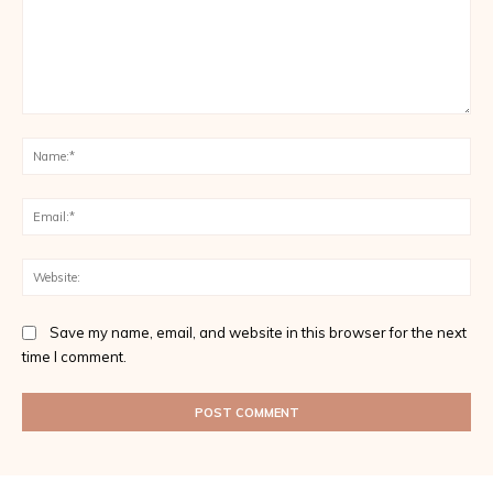
Comment:
Na
Ema
Web
Save my name, email, and website in this browser for the next
time I comment.