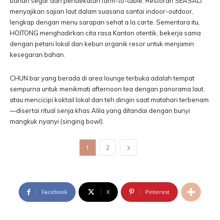
bahan segar dan pendekatan farm-to-table. Restoran SEASALT
menyajikan sajian laut dalam suasana santai indoor-outdoor,
lengkap dengan menu sarapan sehat a la carte. Sementara itu,
HOITONG menghadirkan cita rasa Kanton otentik, bekerja sama
dengan petani lokal dan kebun organik resor untuk menjamin
kesegaran bahan.
CHUN bar yang berada di area lounge terbuka adalah tempat
sempurna untuk menikmati afternoon tea dengan panorama laut,
atau mencicipi koktail lokal dan teh dingin saat matahari terbenam
—disertai ritual senja khas Alila yang ditandai dengan bunyi
mangkuk nyanyi (singing bowl).
1
2
Facebook
X
Pinterest