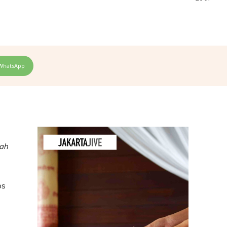
WhatsApp
lah
os