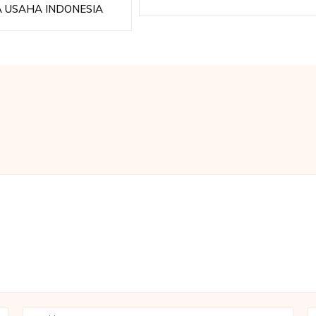
A USAHA INDONESIA
Name:*
Email