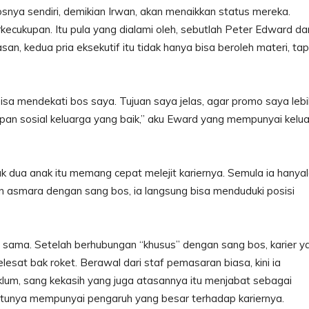
nya sendiri, demikian Irwan, akan menaikkan status mereka.
rkecukupan. Itu pula yang dialami oleh, sebutlah Peter Edward da
, kedua pria eksekutif itu tidak hanya bisa beroleh materi, tap
sa mendekati bos saya. Tujuan saya jelas, agar promo saya lebi
upan sosial keluarga yang baik,” aku Eward yang mempunyai kelu
k dua anak itu memang cepat melejit kariernya. Semula ia hanya
alin asmara dengan sang bos, ia langsung bisa menduduki posisi
sama. Setelah berhubungan “khusus” dengan sang bos, karier y
esat bak roket. Berawal dari staf pemasaran biasa, kini ia
um, sang kekasih yang juga atasannya itu menjabat sebagai
ntunya mempunyai pengaruh yang besar terhadap kariernya.