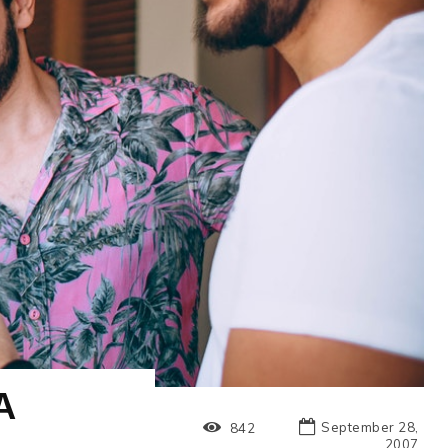
A
September 28,
842
2007