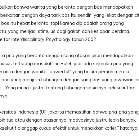
mpulkan bahwa wanita yang bercinta dengan bos mendapatkan
rkaitan dengan daya tarik bos itu sendiri, yang lekat dengan ci
bos itu hebat bercinta, tapi karena dia adalah orang yang
atu, yang menjadi stimulus bagi gairah dan kesiapan bercinta,”
e for Interdisciplinary Psychology tahun 2002.
ra pria yang bercinta dengan sang atasan akan mendapatkan
us terhadap masalah ini. Boleh jadi, ada sejumlah pria yang
rcinta dengan wanita ”powerful” yang belum pernah mereka
pria yang menjalin hubungan dengan sang bos yang diwawancar
g”. Yang muncul justru tentang hubungan sosialnya: relasi antara
nya.
ersitas Indonesia (UI) Jakarta memastikan bahwa pria-pria yang
ih tua atau dengan atasannya, motivasinya justru lebih banyak
ksekutif dianggap cukup efektif untuk menaikkan karier,” katanya.