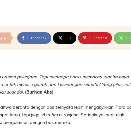
Facebook
X
Pinterest
are
am urusan pekerjaan. Tapi mengapa harus memacari wanita kaya
tau untuk memicu gairah dan kesenangan semata? Yang jelas, ini
cu skandal.
(
Burhan Abe
)
 bahwa bercinta dengan bos ternyata lebih mengasyikkan. Para b
pat kerja, tapi juga lebih
hot
di ranjang. Setidaknya, begitulah
ya pengalaman dengan bos mereka.