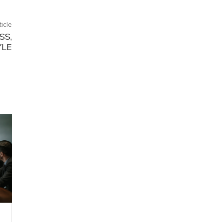
ticle
SS,
YLE