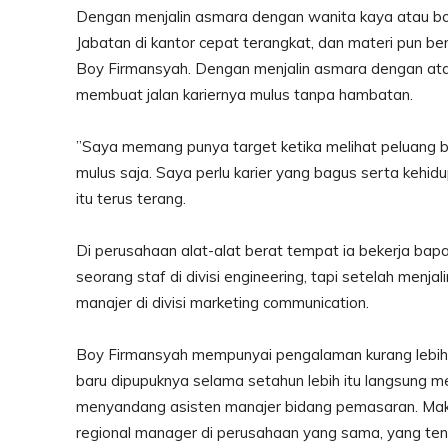
Dengan menjalin asmara dengan wanita kaya atau bos
Jabatan di kantor cepat terangkat, dan materi pun be
Boy Firmansyah. Dengan menjalin asmara dengan atasan
membuat jalan kariernya mulus tanpa hambatan.
”Saya memang punya target ketika melihat peluang bi
mulus saja. Saya perlu karier yang bagus serta kehid
itu terus terang.
Di perusahaan alat-alat berat tempat ia bekerja bapa
seorang staf di divisi engineering, tapi setelah menj
manajer di divisi marketing communication.
Boy Firmansyah mempunyai pengalaman kurang lebih 
baru dipupuknya selama setahun lebih itu langsung mel
menyandang asisten manajer bidang pemasaran. Makl
regional manager di perusahaan yang sama, yang te