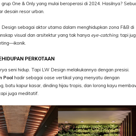
i grup One & Only yang mulai beroperasi di 2024. Hasilnya? Sebu
 desain resor urban.
LW Design sebagai aktor utama dalam menghidupkan zona F&B di
lanskap visual dan arsitektur yang tak hanya
eye-catching
, tapi ju
nting—ikonik.
KEHIDUPAN PERKOTAAN
rya seni hidup. Tapi LW Design melakukannya dengan presisi.
n Pool
hadir sebagai oase vertikal yang menyatu dengan
, batu kapur kasar, dinding hijau tropis, dan lorong kayu memb
api juga meditatif.