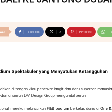
Facebook
X
Pinterest
are
odium Spektakuler yang Menyatukan Ketangguhan
bahkan di tengah kilau pencakar langit dan deru supercar, manusia
an di sinilah LW Design Group mengambil peran.
tional, mereka meluncurkan
F&B podium
berkelas dunia di
One &