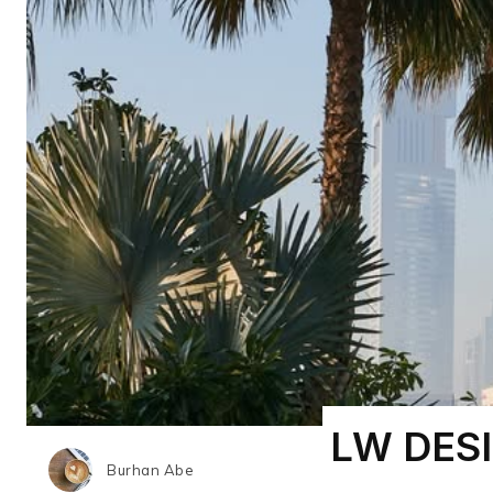
LW DES
Burhan Abe