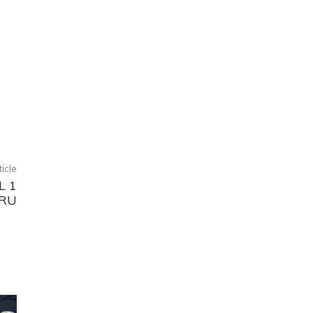
.
ticle
L 1
ERU