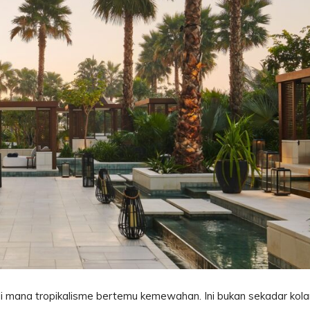
 di mana tropikalisme bertemu kemewahan. Ini bukan sekadar kol