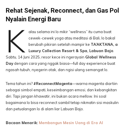
Rehat Sejenak, Reconnect, dan Gas Pol
Nyalain Energi Baru
K
alau selama ini lo mikir “wellness” itu cuma buat
cewek-cewek yoga atau meditasi di Bali, lo bakal
berubah pikiran setelah mampir ke
TA’AKTANA, a
Luxury Collection Resort & Spa, Labuan Bajo
.
Sabtu, 14 Juni 2025, resor kece ini ngerayain
Global Wellness
Day
dengan cara yang nggak biasa—full day experience buat
ngasah tubuh, nyegerin otak, dan ngisi ulang semangat lo.
Tema tahun ini?
#ReconnectMagenta
—warna magenta diartiin
sebagai simbol empati, keseimbangan emosi, dan kebangkitan
diri. Tapi jangan khawatir, ini bukan acara mellow. Ini soal
bagaimana lo bisa reconnect sambil tetap nikmatin sisi maskulin
dan petualangan lo di alam liar Labuan Bajo.
Bacaan Menarik:
Membangun Mesin Uang di Era AI