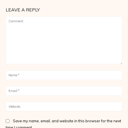
LEAVE A REPLY
Comment:
Na
Ema
Web
Save my name, email, and website in this browser for the next
time I comment.