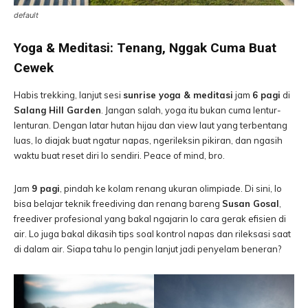
default
Yoga & Meditasi: Tenang, Nggak Cuma Buat
Cewek
Habis trekking, lanjut sesi
sunrise yoga & meditasi
jam
6 pagi
di
Salang Hill Garden
. Jangan salah, yoga itu bukan cuma lentur-
lenturan. Dengan latar hutan hijau dan view laut yang terbentang
luas, lo diajak buat ngatur napas, ngerileksin pikiran, dan ngasih
waktu buat reset diri lo sendiri. Peace of mind, bro.
Jam
9 pagi
, pindah ke kolam renang ukuran olimpiade. Di sini, lo
bisa belajar teknik freediving dan renang bareng
Susan Gosal
,
freediver profesional yang bakal ngajarin lo cara gerak efisien di
air. Lo juga bakal dikasih tips soal kontrol napas dan rileksasi saat
di dalam air. Siapa tahu lo pengin lanjut jadi penyelam beneran?