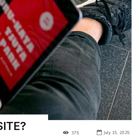
ITE?
July 15, 2025
375