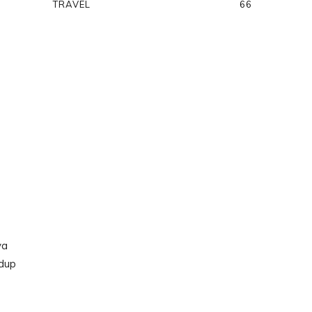
TRAVEL
66
ya
idup