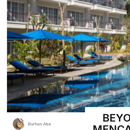
BEYO
Burhan Abe
MENCA