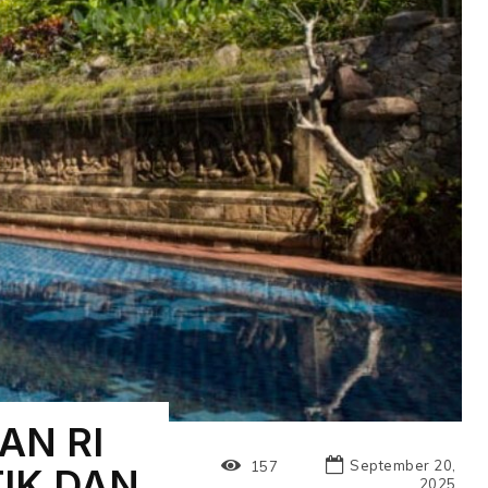
AN RI
September 20,
157
IK DAN
2025