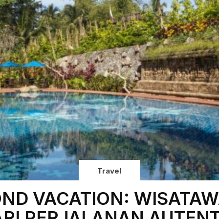
Travel
ND VACATION: WISATAW
RI PERJALANAN AUTENT