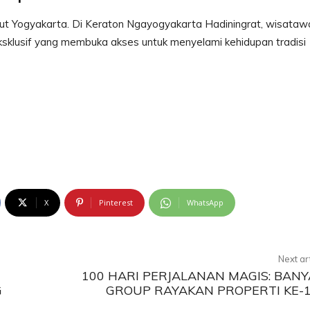
but Yogyakarta. Di Keraton Ngayogyakarta Hadiningrat, wisataw
ksklusif yang membuka akses untuk menyelami kehidupan tradisi
X
Pinterest
WhatsApp
Next ar
100 HARI PERJALANAN MAGIS: BAN
G
GROUP RAYAKAN PROPERTI KE-