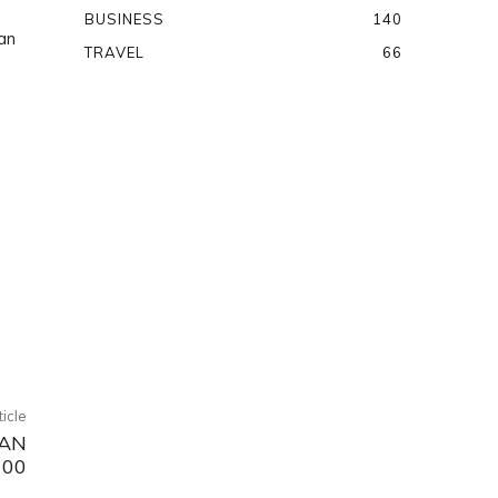
BUSINESS
140
an
TRAVEL
66
ticle
YAN
100