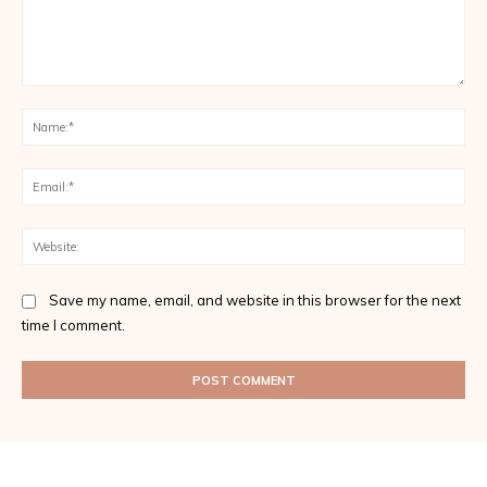
Comment:
Na
Ema
Web
Save my name, email, and website in this browser for the next
time I comment.