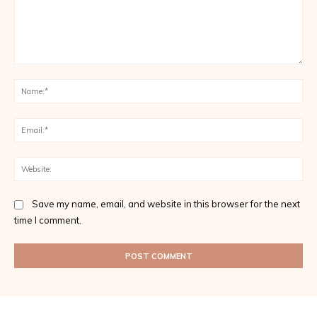
Comment:
Na
Ema
Web
Save my name, email, and website in this browser for the next
time I comment.