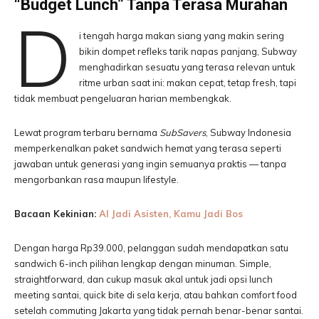
“Budget Lunch” Tanpa Terasa Murahan
D
i tengah harga makan siang yang makin sering
bikin dompet refleks tarik napas panjang, Subway
menghadirkan sesuatu yang terasa relevan untuk
ritme urban saat ini: makan cepat, tetap fresh, tapi
tidak membuat pengeluaran harian membengkak.
Lewat program terbaru bernama
SubSavers
, Subway Indonesia
memperkenalkan paket sandwich hemat yang terasa seperti
jawaban untuk generasi yang ingin semuanya praktis — tanpa
mengorbankan rasa maupun lifestyle.
Bacaan Kekinian:
AI Jadi Asisten, Kamu Jadi Bos
Dengan harga Rp39.000, pelanggan sudah mendapatkan satu
sandwich 6-inch pilihan lengkap dengan minuman. Simple,
straightforward, dan cukup masuk akal untuk jadi opsi lunch
meeting santai, quick bite di sela kerja, atau bahkan comfort food
setelah commuting Jakarta yang tidak pernah benar-benar santai.