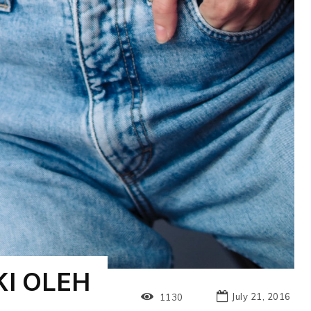
KI OLEH
July 21, 2016
1130