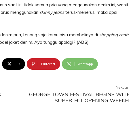
amun saat ini tidak semua pria yang menggunakan denim ini, wanit
a harus menggunakan
skinny
jeans
terus-menerus, maka opsi
 denim pria, tenang saja kamu bisa membelinya di
shopping centr
el jaket denim. Ayo tunggu apalagi? (
ADS
)
X
Pinterest
WhatsApp
Next ar
S
GEORGE TOWN FESTIVAL BEGINS WIT
SUPER-HIT OPENING WEEK