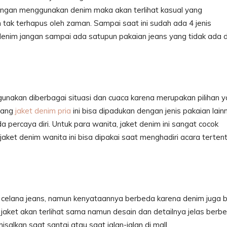
engan menggunakan denim maka akan terlihat kasual yang
 tak terhapus oleh zaman. Sampai saat ini sudah ada 4 jenis
 denim jangan sampai ada satupun pakaian jeans yang tidak ada d
gunakan diberbagai situasi dan cuaca karena merupakan pilihan 
rang
jaket denim pria
ini bisa dipadukan dengan jenis pakaian lain
percaya diri. Untuk para wanita, jaket denim ini sangat cocok
jaket denim wanita ini bisa dipakai saat menghadiri acara terten
celana jeans, namun kenyataannya berbeda karena denim juga b
an jaket akan terlihat sama namun desain dan detailnya jelas berb
salkan saat santai atau saat jalan-jalan di mall.