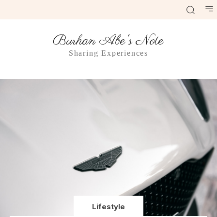
Burhan Abe's Note
Sharing Experiences
Lifestyle