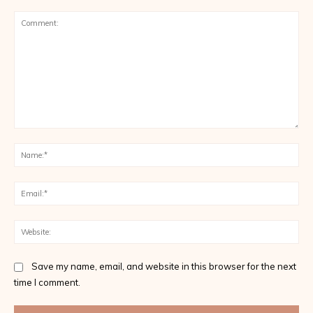
Comment:
Na
Ema
Web
Save my name, email, and website in this browser for the next
time I comment.