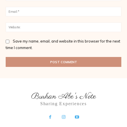
Ema
Web
Save my name, email, and website in this browser for the next
time I comment.
Burhan Abe's Note
Sharing Experiences