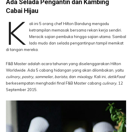
Ada Selada Pengantin dan Kambing
Cabai Hijau
K
ali ini 5 orang chef Hilton Bandung mengadu
ketrampilan memasak bersama rekan kerja sendiri.
Meracik sajian pembuka hingga sajian utama. Sambal
lado mudo dan selada pengantinpun tampil memikat
di tangan mereka.
F&B Master adalah acara tahunan yang diselenggarakan Hilton
Worldwide. Ada 5 cabang hidangan yang akan dilombakan, yaitu
culinary, pastry, sommelier, barista,
dan
mixology
. Kali ini,
detikFood
berkesempatan menghadiri final F&B Master cabang
culinary
, 12
September 2015.