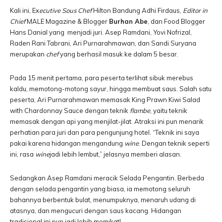
Kali ini, Ex
ecutive Sous Chef
Hilton Bandung Adhi Firdaus,
Editor in
Chief
MALE Magazine & Blogger
Burhan Abe
, dan Food Blogger
Hans Danial yang menjadi juri. Asep Ramdani, Yovi Nofrizal,
Raden Rani Tabrani, Ari Purnarahmawan, dan Sandi Suryana
merupakan
chef
yang berhasil masuk ke dalam 5 besar.
Pada 15 menit pertama, para peserta terlihat sibuk merebus
kaldu, memotong-motong sayur, hingga membuat saus. Salah satu
peserta, Ari Purnarahmawan memasak King Prawn Kiwi Salad
with Chardonnay Sauce dengan teknik
flambe
, yaitu teknik
memasak dengan api yang menjilat-jilat. Atraksi ini pun menarik
perhatian para juri dan para pengunjung hotel. “Teknik ini saya
pakai karena hidangan mengandung
wine
. Dengan teknik seperti
ini, rasa
wine
jadi lebih lembut,” jelasnya memberi alasan.
Sedangkan Asep Ramdani meracik Selada Pengantin. Berbeda
dengan selada pengantin yang biasa, ia memotong seluruh
bahannya berbentuk bulat, menumpuknya, menaruh udang di
atasnya, dan mengucuri dengan saus kacang. Hidangan
tradisional ini pun jadi lebih memikat!