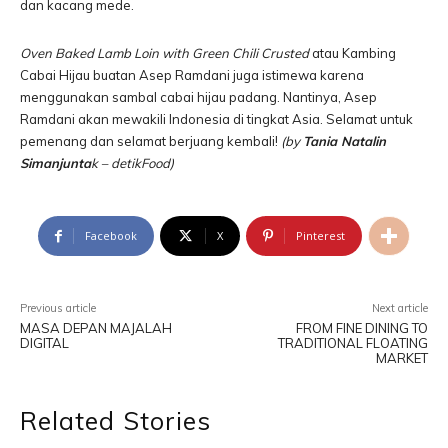
dan kacang mede.
Oven Baked Lamb Loin with Green Chili Crusted
atau Kambing
Cabai Hijau buatan Asep Ramdani juga istimewa karena
menggunakan sambal cabai hijau padang. Nantinya, Asep
Ramdani akan mewakili Indonesia di tingkat Asia. Selamat untuk
pemenang dan selamat berjuang kembali!
(by
Tania Natalin
Simanjunta
k – detikFood)
Facebook
X
Pinterest
Previous article
Next article
MASA DEPAN MAJALAH
FROM FINE DINING TO
DIGITAL
TRADITIONAL FLOATING
MARKET
Related Stories