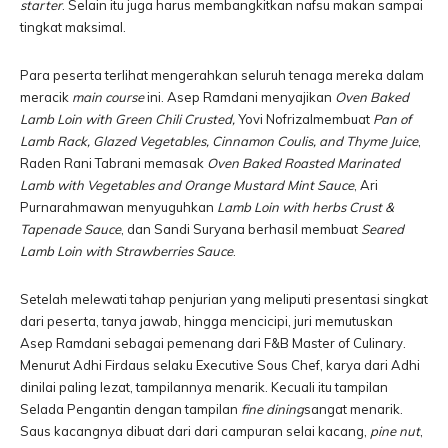
starter
. Selain itu juga harus membangkitkan nafsu makan sampai
tingkat maksimal.
Para peserta terlihat mengerahkan seluruh tenaga mereka dalam
meracik
main course
ini. Asep Ramdani menyajikan
Oven Baked
Lamb Loin with Green Chili Crusted,
Yovi Nofrizalmembuat
Pan of
Lamb Rack, Glazed Vegetables, Cinnamon Coulis, and Thyme Juice
,
Raden Rani Tabrani memasak
Oven Baked Roasted Marinated
Lamb with Vegetables and Orange Mustard Mint Sauce
, Ari
Purnarahmawan menyuguhkan
Lamb Loin with herbs Crust &
Tapenade Sauce
, dan Sandi Suryana berhasil membuat
Seared
Lamb Loin with Strawberries Sauce
.
Setelah melewati tahap penjurian yang meliputi presentasi singkat
dari peserta, tanya jawab, hingga mencicipi, juri memutuskan
Asep Ramdani sebagai pemenang dari F&B Master of Culinary.
Menurut Adhi Firdaus selaku Executive Sous Chef, karya dari Adhi
dinilai paling lezat, tampilannya menarik. Kecuali itu tampilan
Selada Pengantin dengan tampilan
fine dining
sangat menarik.
Saus kacangnya dibuat dari dari campuran selai kacang,
pine nut
,