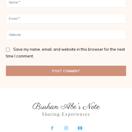
Na
Ema
Web
Save my name, email, and website in this browser for the next
time I comment.
Burhan Abe's Note
Sharing Experiences