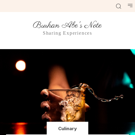
Burhan Abe's Note
Sharing Experiences
Culinary