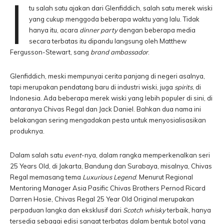
I
tu salah satu ajakan dari Glenfiddich, salah satu merek wiski
yang cukup menggoda beberapa waktu yang lalu. Tidak
hanya itu, acara
dinner party
dengan beberapa media
secara terbatas itu dipandu langsung oleh Matthew
Fergusson-Stewart, sang
brand ambassador
.
Glenfiddich, meski mempunyai cerita panjang di negeri asalnya,
tapi merupakan pendatang baru di industri wiski, juga
spirits
, di
Indonesia. Ada beberapa merek wiski yang lebih populer di sini, di
antaranya Chivas Regal dan Jack Daniel. Bahkan dua nama ini
belakangan sering mengadakan pesta untuk menyosialisasikan
produknya.
Dalam salah satu
event
-nya, dalam rangka memperkenalkan seri
25 Years Old, di Jakarta, Bandung dan Surabaya, misalnya, Chivas
Regal memasang tema
Luxurious Legend
. Menurut Regional
Mentoring Manager Asia Pasific Chivas Brothers Pernod Ricard
Darren Hosie, Chivas Regal 25 Year Old Original merupakan
perpaduan langka dan eksklusif dari
Scotch whisky
terbaik, hanya
tersedia sebagai edisi sangat terbatas dalam bentuk botol yang