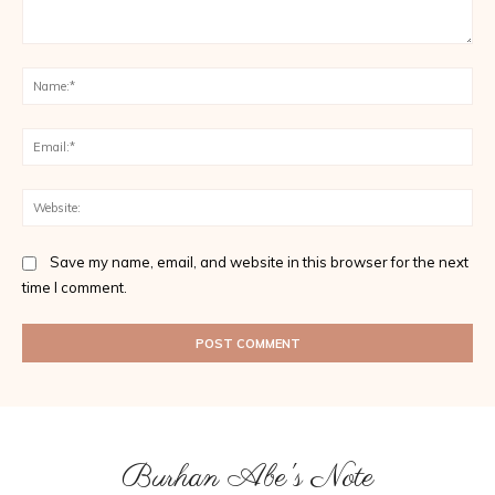
Comment:
Na
Ema
Web
Save my name, email, and website in this browser for the next
time I comment.
Burhan Abe's Note