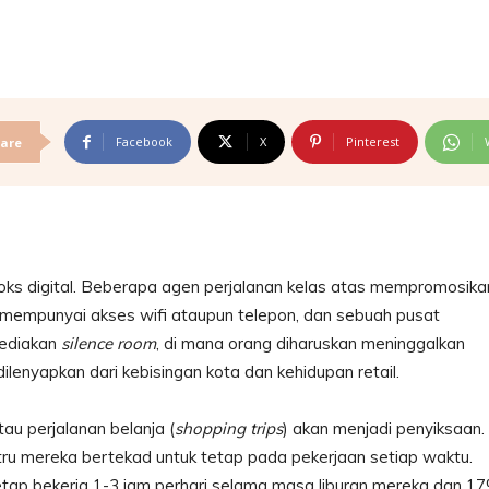
Facebook
X
Pinterest
are
s digital. Beberapa agen perjalanan kelas atas mempromosika
k mempunyai akses wifi ataupun telepon, dan sebuah pusat
yediakan
silence room
, di mana orang diharuskan meninggalkan
dilenyapkan dari kebisingan kota dan kehidupan retail.
tau perjalanan belanja (
shopping trips
) akan menjadi penyiksaan.
ustru mereka bertekad untuk tetap pada pekerjaan setiap waktu.
etap bekerja 1-3 jam perhari selama masa liburan mereka dan 1