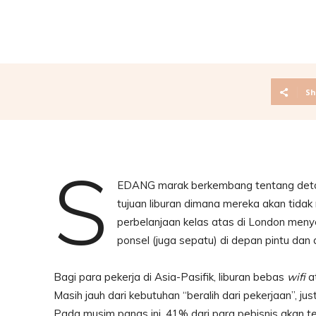
Sh
S
EDANG marak berkembang tentang detok
tujuan liburan dimana mereka akan tida
perbelanjaan kelas atas di London men
ponsel (juga sepatu) di depan pintu dan 
Bagi para pekerja di Asia-Pasifik, liburan bebas
wifi
a
Masih jauh dari kebutuhan “beralih dari pekerjaan”, j
Pada musim panas ini, 41% dari para pebisnis akan t