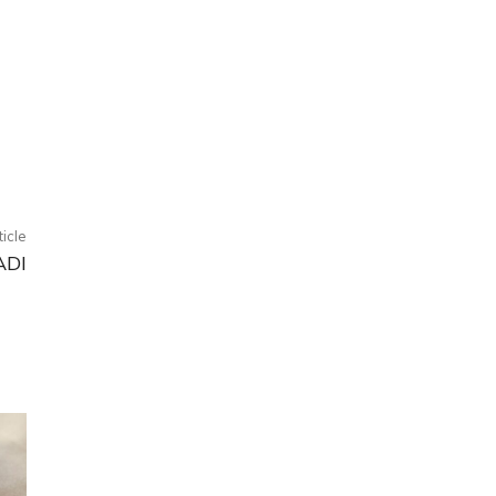
ticle
ADI