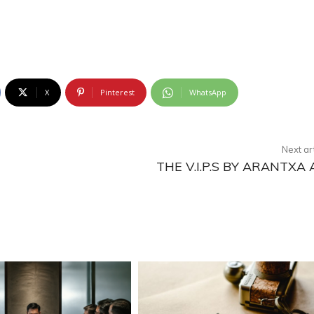
X
Pinterest
WhatsApp
Next ar
THE V.I.P.S BY ARANTXA 