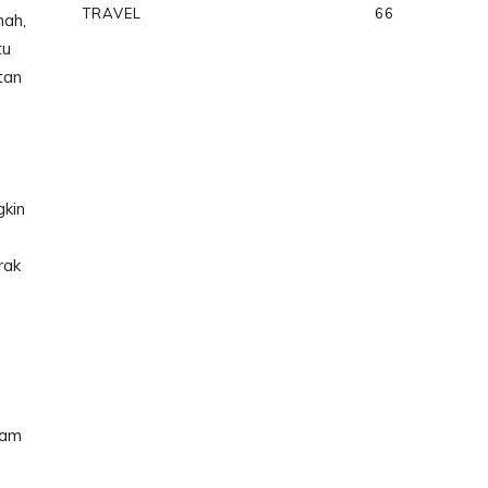
TRAVEL
66
mah,
tu
tan
gkin
rak
lam