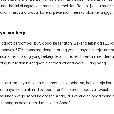
uran, hal ini diungkapkan menurut penelitian Regus. Jikalau merek
a akan merasa khawatir karena pekerjaan mereka akan tertinggal,
ya jam kerja
a dapat berdampak buruk bagi kesehatan. Bekerja lebih dari 11 j
sebanyak 67% dibanding dengan orang yang hanya bekerja ‘norma
ncul karena orang yang bekerja lebih lama lebih rentan menderita
 yang buruk dan kurangnya olahraga karena waktu luang yang
 antara lamanya bekerja dan masalah kesehatan, hanya saja kar
m lamanya. Masalah ini diperparah di Asia karena budaya “wajah
ingkungan kerja sebelum atasan Anda, lalu kemudian bagaimana 
seimbangan dalam kehidupan kerja Anda?