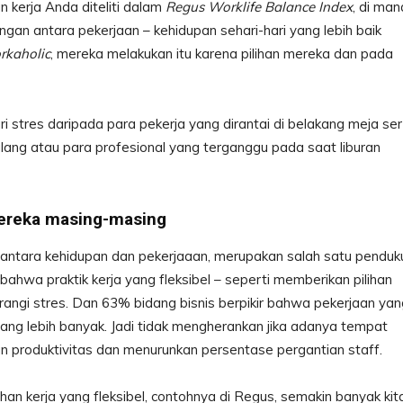
 kerja Anda diteliti dalam
Regus Worklife Balance Index
, di man
gan antara pekerjaan – kehidupan sehari-hari yang lebih baik
rkaholic
, mereka melakukan itu karena pilihan mereka dan pada
i stres daripada para pekerja yang dirantai di belakang meja se
ulang atau para profesional yang terganggu pada saat liburan
ereka masing-masing
 antara kehidupan dan pekerjaaan, merupakan salah satu penduk
 bahwa praktik kerja yang fleksibel – seperti memberikan pilihan
angi stres. Dan 63% bidang bisnis berpikir bahwa pekerjaan yan
ang lebih banyak. Jadi tidak mengherankan jika adanya tempat
tan produktivitas dan menurunkan persentase pergantian staff.
 kerja yang fleksibel, contohnya di Regus, semakin banyak kit