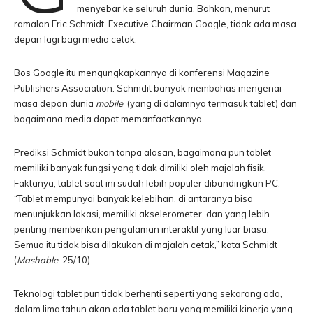
menyebar ke seluruh dunia. Bahkan, menurut
ramalan Eric Schmidt, Executive Chairman Google, tidak ada masa
depan lagi bagi media cetak.
Bos Google itu mengungkapkannya di konferensi Magazine
Publishers Association. Schmdit banyak membahas mengenai
masa depan dunia
mobile
(yang di dalamnya termasuk tablet) dan
bagaimana media dapat memanfaatkannya.
Prediksi Schmidt bukan tanpa alasan, bagaimana pun tablet
memiliki banyak fungsi yang tidak dimiliki oleh majalah fisik.
Faktanya, tablet saat ini sudah lebih populer dibandingkan PC.
“Tablet mempunyai banyak kelebihan, di antaranya bisa
menunjukkan lokasi, memiliki akselerometer, dan yang lebih
penting memberikan pengalaman interaktif yang luar biasa.
Semua itu tidak bisa dilakukan di majalah cetak,” kata Schmidt
(
Mashable
, 25/10).
Teknologi tablet pun tidak berhenti seperti yang sekarang ada,
dalam lima tahun akan ada tablet baru yang memiliki kinerja yang