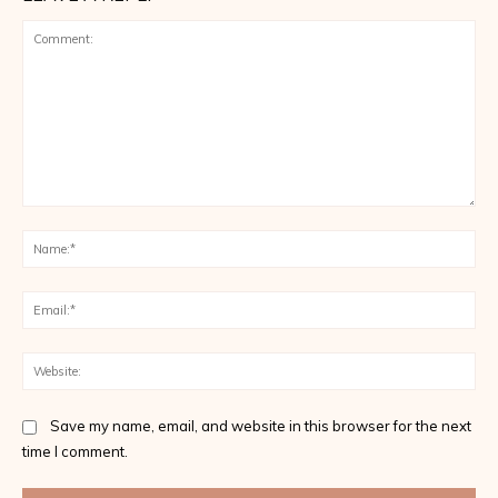
Comment:
Na
Ema
Web
Save my name, email, and website in this browser for the next
time I comment.