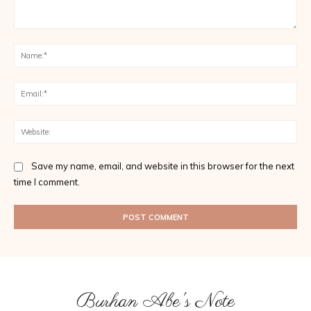
Comment:
Na
Ema
Web
Save my name, email, and website in this browser for the next
time I comment.
Burhan Abe's Note