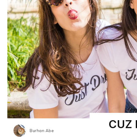
CUZ 
Burhan Abe