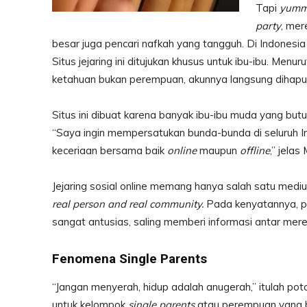
Tapi
yum
party
, mer
besar juga pencari nafkah yang tangguh. Di Indonesi
Situs jejaring ini ditujukan khusus untuk ibu-ibu. Me
ketahuan bukan perempuan, akunnya langsung dihapu
Situs ini dibuat karena banyak ibu-ibu muda yang butu
“Saya ingin mempersatukan bunda-bunda di seluruh In
keceriaan bersama baik
online
maupun
offline
,” jelas
Jejaring sosial online memang hanya salah satu mediu
real person and real community.
Pada kenyatannya, pa
sangat antusias, saling memberi informasi antar mer
Fenomena Single Parents
“Jangan menyerah, hidup adalah anugerah,” itulah pot
untuk kelompok
single parents
atau perempuan yang b