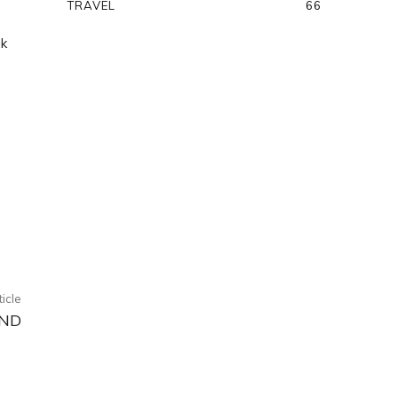
TRAVEL
66
uk
ticle
END