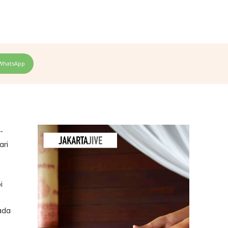
WhatsApp
-
ari
i
ada