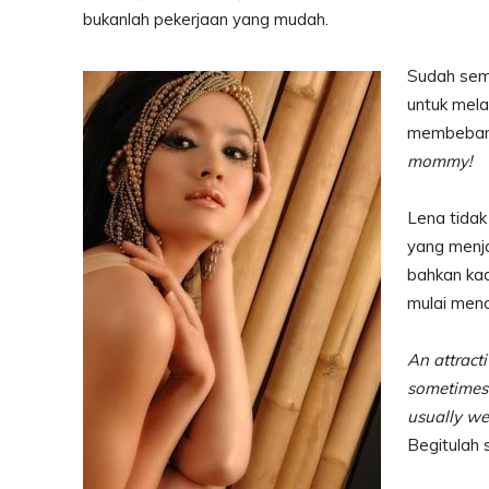
bukanlah pekerjaan yang mudah.
Sudah semb
untuk mela
membebani 
mommy!
Lena tidak
yang menj
bahkan ka
mulai menca
An attract
sometimes
usually we
Begitulah s