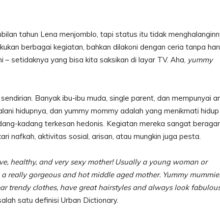
ilan tahun Lena menjomblo, tapi status itu tidak menghalangin
kukan berbagai kegiatan, bahkan dilakoni dengan ceria tanpa har
– setidaknya yang bisa kita saksikan di layar TV. Aha,
yummy
 sendirian. Banyak ibu-ibu muda, single parent, dan mempunyai a
alani hidupnya, dan yummy mommy adalah yang menikmati hidup
dang-kadang terkesan hedonis. Kegiatan mereka sangat beraga
ri nafkah, aktivitas sosial, arisan, atau mungkin juga pesta.
ive, healthy, and very sexy mother! Usually a young woman or
 a really gorgeous and hot middle aged mother. Yummy mummie
ar trendy clothes, have great hairstyles and always look fabulous
alah satu definisi Urban Dictionary.