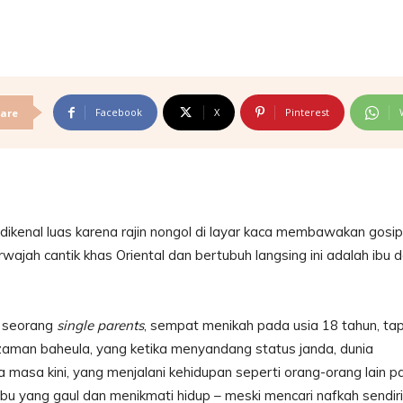
Facebook
X
Pinterest
are
dikenal luas karena rajin nongol di layar kaca membawakan gosip
rwajah cantik khas Oriental dan bertubuh langsing ini adalah ibu d
h seorang
single parents
, sempat menikah pada usia 18 tahun, tap
u zaman baheula, yang ketika menyandang status janda, dunia
 masa kini, yang menjalani kehidupan seperti orang-orang lain p
ibu yang gaul dan menikmati hidup – meski mencari nafkah sendiri