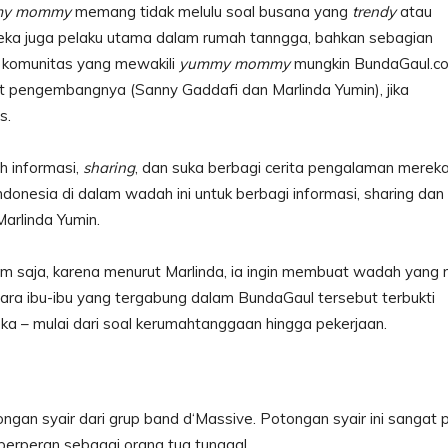
my mommy
memang tidak melulu soal busana yang
trendy
atau
eka juga pelaku utama dalam rumah tanngga, bahkan sebagian
a komunitas yang mewakili
yummy mommy
mungkin BundaGaul.c
nurut pengembangnya (Sanny Gaddafi dan Marlinda Yumin), jika
s.
h informasi,
sharing
, dan suka berbagi cerita pengalaman mereka
donesia di dalam wadah ini untuk berbagi informasi, sharing dan
 Marlinda Yumin.
m saja, karena menurut Marlinda, ia ingin membuat wadah yang rii
ra ibu-ibu yang tergabung dalam BundaGaul tersebut terbukti
eka – mulai dari soal kerumahtanggaan hingga pekerjaan.
ongan syair dari grup band d‘Massive. Potongan syair ini sangat 
erperan sebagai orang tua tunggal.