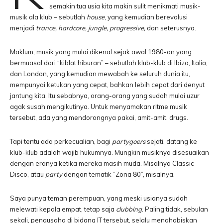
semakin tua usia kita makin sulit menikmati musik-
musik ala klub – sebutlah
house
, yang kemudian berevolusi
menjadi
trance, hardcore, jungle, progressive,
dan seterusnya.
Maklum, musik yang mulai dikenal sejak awal 1980-an yang
bermuasal dari “kiblat hiburan” – sebutlah klub-klub di Ibiza, Italia,
dan London, yang kemudian mewabah ke seluruh dunia itu,
mempunyai ketukan yang cepat, bahkan lebih cepat dari denyut
jantung kita. Itu sebabnya, orang-orang yang sudah mulai uzur
agak susah mengikutinya. Untuk menyamakan ritme musik
tersebut, ada yang mendorongnya pakai, amit-amit, drugs.
Tapi tentu ada perkecualian, bagi
partygoers
sejati, datang ke
klub-klub adalah wajib hukumnya. Mungkin musiknya disesuaikan
dengan eranya ketika mereka masih muda. Misalnya Classic
Disco, atau
party
dengan tematik “Zona 80”, misalnya.
Saya punya teman perempuan, yang meski usianya sudah
melewati kepala empat, tetap saja
clubbing
. Paling tidak, sebulan
sekali, pengusaha di bidang IT tersebut, selalu menghabiskan