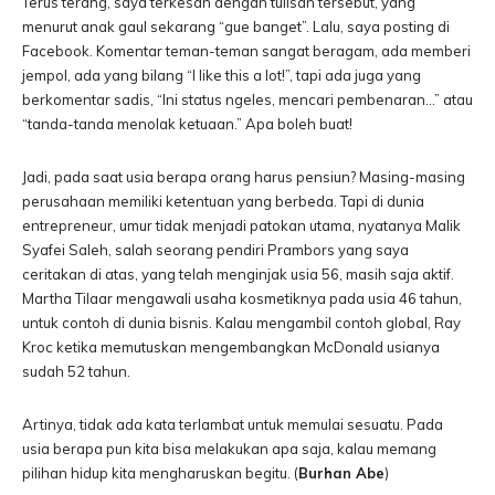
Terus terang, saya terkesan dengan tulisan tersebut, yang
menurut anak gaul sekarang “gue banget”. Lalu, saya posting di
Facebook. Komentar teman-teman sangat beragam, ada memberi
jempol, ada yang bilang “I like this a lot!”, tapi ada juga yang
berkomentar sadis, “Ini status ngeles, mencari pembenaran…” atau
“tanda-tanda menolak ketuaan.” Apa boleh buat!
Jadi, pada saat usia berapa orang harus pensiun? Masing-masing
perusahaan memiliki ketentuan yang berbeda. Tapi di dunia
entrepreneur, umur tidak menjadi patokan utama, nyatanya Malik
Syafei Saleh, salah seorang pendiri Prambors yang saya
ceritakan di atas, yang telah menginjak usia 56, masih saja aktif.
Martha Tilaar mengawali usaha kosmetiknya pada usia 46 tahun,
untuk contoh di dunia bisnis. Kalau mengambil contoh global, Ray
Kroc ketika memutuskan mengembangkan McDonald usianya
sudah 52 tahun.
Artinya, tidak ada kata terlambat untuk memulai sesuatu. Pada
usia berapa pun kita bisa melakukan apa saja, kalau memang
pilihan hidup kita mengharuskan begitu. (
Burhan Abe
)