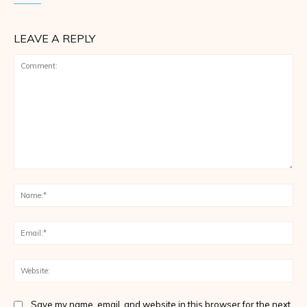
LEAVE A REPLY
Comment:
Na
Ema
Web
Save my name, email, and website in this browser for the next