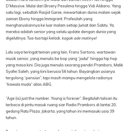
D’Massive. Mulai dari Broery Pesulima hingga Vidi Aldiano. Yang
satu lagi, sebutlah Rasjid Ganie, mewartakan dunia malam sejak
zaman Ebony hingga Immigrant. Profesilah yang
mengharuskannya ke luar malam setiap Jumat dan Sabtu. Ya,
mereka adalah senior yang selalu update dengan dunia yang
digelutinya. Tua-tua tapi keladi,
kagak ade matinye!
Lalu saya teringat teman yang lain, Frans Sartono, wartawan
musik senior, yang menulis be bop yang “jadul” hingga hip hop
yang masa kini. Dia juga menulis seorang pendiri Prambors, Malik
Syafei Saleh, yang kini berusia 56 tahun. Bayangkan usianya
tergolong “pensiun”, tapi masih mampu mengelola radionya
“kawula muda” alias ABG.
”Age (is) just the number. Young is forever”. Begitulah tulisan itu
terbaca di pintu masuk ruang siar Radio Prambors di lantai 20,
gedung Ratu Plaza, Jakarta, yang tahun ini memasuki usia 39
tahun.