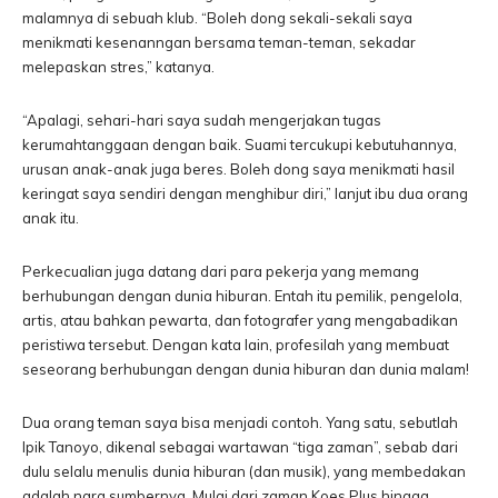
malamnya di sebuah klub. “Boleh dong sekali-sekali saya
menikmati kesenanngan bersama teman-teman, sekadar
melepaskan stres,” katanya.
“Apalagi, sehari-hari saya sudah mengerjakan tugas
kerumahtanggaan dengan baik. Suami tercukupi kebutuhannya,
urusan anak-anak juga beres. Boleh dong saya menikmati hasil
keringat saya sendiri dengan menghibur diri,” lanjut ibu dua orang
anak itu.
Perkecualian juga datang dari para pekerja yang memang
berhubungan dengan dunia hiburan. Entah itu pemilik, pengelola,
artis, atau bahkan pewarta, dan fotografer yang mengabadikan
peristiwa tersebut. Dengan kata lain, profesilah yang membuat
seseorang berhubungan dengan dunia hiburan dan dunia malam!
Dua orang teman saya bisa menjadi contoh. Yang satu, sebutlah
Ipik Tanoyo, dikenal sebagai wartawan “tiga zaman”, sebab dari
dulu selalu menulis dunia hiburan (dan musik), yang membedakan
adalah nara sumbernya. Mulai dari zaman Koes Plus hingga