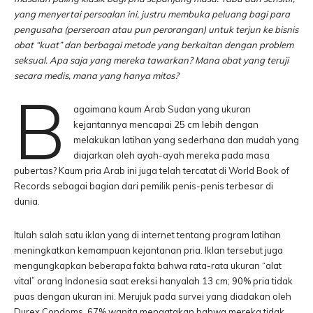
yang menyertai persoalan ini, justru membuka peluang bagi para
pengusaha (perseroan atau pun perorangan) untuk terjun ke bisnis
obat “kuat” dan berbagai metode yang berkaitan dengan problem
seksual. Apa saja yang mereka tawarkan? Mana obat yang teruji
secara medis, mana yang hanya mitos?
B
agaimana kaum Arab Sudan yang ukuran
kejantannya mencapai 25 cm lebih dengan
melakukan latihan yang sederhana dan mudah yang
diajarkan oleh ayah-ayah mereka pada masa
pubertas? Kaum pria Arab ini juga telah tercatat di World Book of
Records sebagai bagian dari pemilik penis-penis terbesar di
dunia.
Itulah salah satu iklan yang di internet tentang program latihan
meningkatkan kemampuan kejantanan pria. Iklan tersebut juga
mengungkapkan beberapa fakta bahwa rata-rata ukuran “alat
vital” orang Indonesia saat ereksi hanyalah 13 cm; 90% pria tidak
puas dengan ukuran ini. Merujuk pada survei yang diadakan oleh
Durex Condoms, 67% wanita mengatakan bahwa mereka tidak