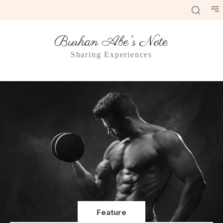
Burhan Abe's Note
Sharing Experiences
Feature