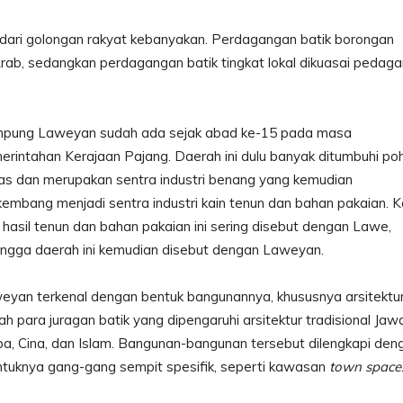
ari golongan rakyat kebanyakan. Perdagangan batik borongan
Arab, sedangkan perdagangan batik tingkat lokal dikuasai pedag
pung Laweyan sudah ada sejak abad ke-15 pada masa
erintahan Kerajaan Pajang. Daerah ini dulu banyak ditumbuhi po
as dan merupakan sentra industri benang yang kemudian
kembang menjadi sentra industri kain tenun dan bahan pakaian. K
n hasil tenun dan bahan pakaian ini sering disebut dengan Lawe,
ingga daerah ini kemudian disebut dengan Laweyan.
eyan terkenal dengan bentuk bangunannya, khususnya arsitektu
h para juragan batik yang dipengaruhi arsitektur tradisional Jaw
pa, Cina, dan Islam. Bangunan-bangunan tersebut dilengkapi den
ntuknya gang-gang sempit spesifik, seperti kawasan
to­­wn space