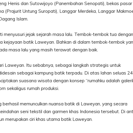
eng Henis dan Sutowijoyo (Panembahan Senopati), bekas pasar
 (Prajurit Untung Suropati), Langgar Merdeka, Langgar Makmoe
 Dagang Islam.
ti menyusuri jejak sejarah masa lalu. Tembok-tembok tua denga
sa kejayaan batik Laweyan. Bahkan di dalam tembok-tembok ya
ada masa lalu yang masih terawat dengan baik.
dari Laweyan. Itu sebabnya, sebagai langkah strategis untuk
didesain sebagai kampung batik terpadu. Di atas lahan seluas 24
nciptakan suasana wisata dengan konsep “rumahku adalah galerik
om sekaligus rumah produksi.
berhasil memunculkan nuansa batik di Laweyan, yang secara
ndahan seni tekstil dan garmen khas Indonesia tersebut. Di an
ntun merupakan ciri khas utama batik Laweyan.