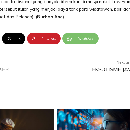
enian tradisional yang banyak ditemukan di masyarakat Laweyan
sebut itulah yang menjadi daya tarik para wisatawan, baik dar
kat dan Belanda). (
Burhan Abe
)
X
Pinterest
WhatsApp
Next ar
KER
EKSOTISME J