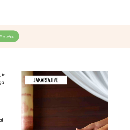
WhatsApp
 ia
ga
ai