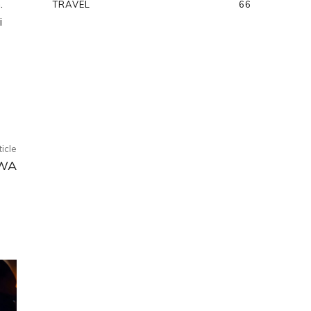
.
TRAVEL
66
i
ticle
AWA