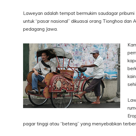
Laweyan adalah tempat bermukim saudagar pribumi d
untuk “pasar nasional” dikuasai orang Tionghoa dan 
pedagang Jawa.
Kam
pem
kap
ber
kai
seh
Law
ruma
Ero
pagar tinggi atau “beteng” yang menyebabkan terbe