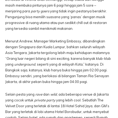
masih membuka pintunya jam 6 pagi hingga jam 5 sore –
menjaring para
party goers
yang tidak ingin pestanya berakhir.
Pengunjung bisa memilih suasana yang ‘panas’ dengan musik
progressive di ruang utama atau pun sedikit chill out di restoran
yang tersedia sambil menikmati makanan.
Menurut Andrew, Manager Marketing Embassy, dibandingkan
dengan Singapura dan Kuala Lumpur, bahkan seluruh wilayah
Asia Tengara, Jakarta tergolong lebih maju kehidupan malamnya.
“Orang luar negeri bilang di sini exciting, karena banyak klub-klub
yang
underground
, seperti yang di wilayah Kota,” katanya. Di
Bangkok saja, katanya, klub hanya buka hingga jam 02.00 pagi.
Embassy sendiri, yang berlokasi di bilangan Taman Ria Senayan
Jakarta, di akhir pekan buka hingga jam 04.00 pagi.
Selain pesta yang
rave
dan
wild
, ada beberapa venue di Jakarta
yang cocok untuk
private party
yang lebih cool. Sebutlah The
Velvet Door yang terletak di lantai 18 Hotel Sahid Jaya, dan GM’s
Bar yang terletak di lobi utama Hotel Borobudur, untuk menyebut
contoh. Selain hotel, ada rumah dan apartemen, seperti Rumah