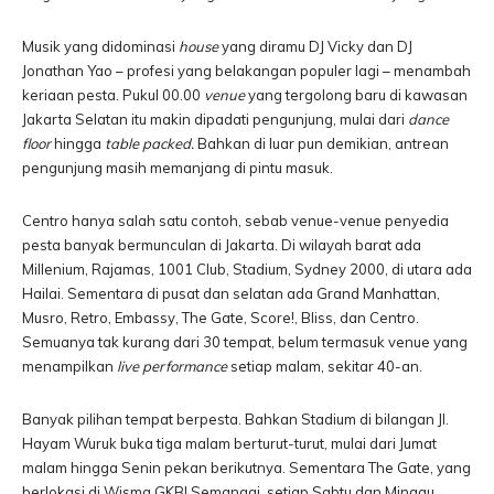
Musik yang didominasi
house
yang diramu DJ Vicky dan DJ
Jonathan Yao – profesi yang belakangan populer lagi – menambah
keriaan pesta. Pukul 00.00
venue
yang tergolong baru di kawasan
Jakarta Selatan itu makin dipadati pengunjung, mulai dari
dance
floor
hingga
table packed.
Bahkan di luar pun demikian, antrean
pengunjung masih memanjang di pintu masuk.
Centro hanya salah satu contoh, sebab venue-venue penyedia
pesta banyak bermunculan di Jakarta. Di wilayah barat ada
Millenium, Rajamas, 1001 Club, Stadium, Sydney 2000, di utara ada
Hailai. Sementara di pusat dan selatan ada Grand Manhattan,
Musro, Retro, Embassy, The Gate, Score!, Bliss, dan Centro.
Semuanya tak kurang dari 30 tempat, belum termasuk venue yang
menampilkan
live performance
setiap malam, sekitar 40-an.
Banyak pilihan tempat berpesta. Bahkan Stadium di bilangan Jl.
Hayam Wuruk buka tiga malam berturut-turut, mulai dari Jumat
malam hingga Senin pekan berikutnya. Sementara The Gate, yang
berlokasi di Wisma GKBI Semanggi, setiap Sabtu dan Minggu