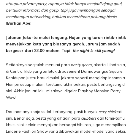
ataupun private party, rupanya tidak hanya menjadi ajang gaul,
bertukar informasi, dan gosip, tapi juga membangun sebagai
membangun networking, bahkan menerbitkan peluang bisnis.
(
Burhan Abe
)
Jalanan Jakarta mulai lengang. Hujan yang turun rintik-rintik
menyejukkan kota yang biasanya gerah. Jarum jam sudah
bergeser dari 23.00 malam. Tapi,
the night is still young!
Setidaknya begitulah menurut para
party goers
Jakarta. Lihat saja,
di Centro, klub yang terletak di basement Darmawangsa Square.
Kehidupan justru baru dimulai. Jakarta seperti mengidap insomnia.
Hampir setiap malam, terutama akhir pekan, pesta berlangsung di
sini. Akhir Januari lalu, misalnya, digelar Playboy Mansion Party.
Wow!
Dari namanya saja sudah terbayang, pasti banyak
sexy chicks
di
sini. Benar saja, pesta yang dihadiri para
clubbers
dan tamu-tamu
khusus ini, selain menyajikan berbagai hiburan, juga menampilkan
Lingerie Fashion Show yang dibawakan model-model yang seksi.