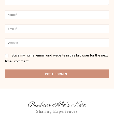
Comment:
Na
Ema
Web
Save my name, email, and website in this browser for the next
time I comment.
Burhan Abe's Note
Sharing Experiences