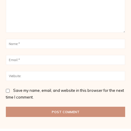
Comment:
Na
Ema
Web
Save my name, email, and website in this browser for the next
time I comment.