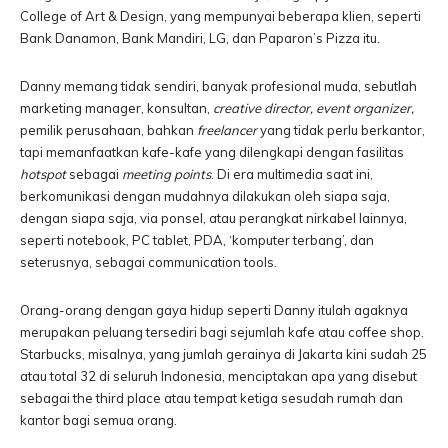
College of Art & Design, yang mempunyai beberapa klien, seperti
Bank Danamon, Bank Mandiri, LG, dan Paparon’s Pizza itu.
Danny memang tidak sendiri, banyak profesional muda, sebutlah
marketing manager, konsultan,
creative director, event organizer,
pemilik perusahaan, bahkan
freelancer
yang tidak perlu berkantor,
tapi memanfaatkan kafe-kafe yang dilengkapi dengan fasilitas
hotspot
sebagai
meeting points
. Di era multimedia saat ini,
berkomunikasi dengan mudahnya dilakukan oleh siapa saja,
dengan siapa saja, via ponsel, atau perangkat nirkabel lainnya,
seperti notebook, PC tablet, PDA, ‘komputer terbang’, dan
seterusnya, sebagai communication tools.
Orang-orang dengan gaya hidup seperti Danny itulah agaknya
merupakan peluang tersediri bagi sejumlah kafe atau coffee shop.
Starbucks, misalnya, yang jumlah gerainya di Jakarta kini sudah 25
atau total 32 di seluruh Indonesia, menciptakan apa yang disebut
sebagai the third place atau tempat ketiga sesudah rumah dan
kantor bagi semua orang.