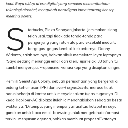
kopi. Gaya hidup di era digital yang semakin memanfaatkan
teknologi nirkabel, mengubah paradigma lama tentang konsep
meeting points.
S
tarbucks, Plaza Senayan Jakarta. Jam makan siang
telah usai, tapi tidak ada tanda-tanda para
pengunjung yang rata-rata para eksekutif muda itu
bergegas-gegas kembali ke kantornya. Danny
Wirianto, salah satunya, bahkan sibuk memelototi layar laptopnya.
“Saya sedang menunggu email dari klien,” ujar lelaki 33 tahun itu
sambil menyeruput Frappucino, variasi kopi yang disajikan dingin.
Pemilik Semut Api Colony, sebuah perusahaan yang bergerak di
bidang kehumasan (PR) dan
event organizer
itu, merasa tidak
harus bekerja di kantor untuk menyelesaikan tugas-tugasnya. Di
kedai kopi ber-AC di plaza itulah ia menghabiskan sebagian besar
waktunya. “Di tempat yang mempunyai fasilitas hotspot ini saya
gunakan untuk baca email, browsing untuk mengetahui informasi
terkini, menyusun agenda, bahkan membuat proposal,”katanya.