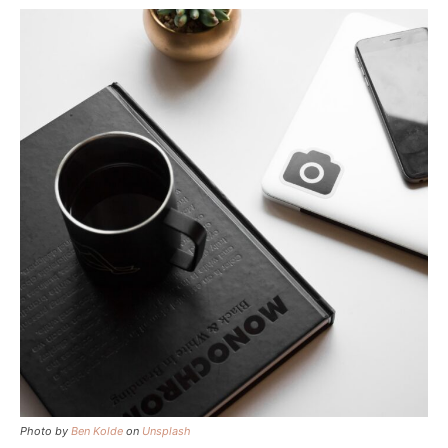
Photo by
Ben Kolde
on
Unsplash