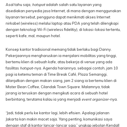
Asal tahu saja,
hotspot
adalah salah satu layanan yang
disediakan penyedia jasa Internet, di mana dengan menggunakan
layanan tersebut, pengguna dapat menikmati akses Internet
nirkabel (wireless) melalui laptop atau PDA yang telah dilengkapi
dengan teknologi Wi-Fi (wireless fidelitiy), di lokasi-lokasi tertentu,
seperti kafe, mal, maupun hotel.
Konsep kantor tradisional memang tidak berlaku bagi Danny.
Pekerjaannya mengharuskan ia menjalani mobilitas yang tinggi,
bertemu klien di sebuah kafe, atau bekerja di venue yang ada
fasilitas
hotspot
-nya. Agenda hariannya, sebagai contoh, jam 10
pagi ia ketemu teman di Time Break Café, Plaza Semanggi,
dilanjutkan dengan makan siang, jam 2 siang ia bertemu klien di
Mister Bean Coffee, Cilandak Town Square. Malamnya, tidak
jarang ia teruskan dengan mengikuti acara di sebuah hotel
berbintang, terutama kalau ia yang menjadi
event organizer
-nya.
“Jadi, tidak perlu ke kantor lagi, lebih efisien. Apalagi jalanan
Jakarta kan makin macet saja. Yang penting, komunikasi saya
dengan staf di kantor lancar-lancar saja,” ungkap jebolan Kendall