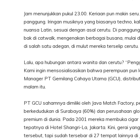
Jam menunjukkan pukul 23.00. Keriaan pun makin seru.
panggung. Iringan musiknya yang biasanya techno, kali
nuansa Latin, sesuai dengan asal cerutu. Di panggung
bak di catwalk, mengenakan berbagai busana, mulai da
di salah satu adegan, di mulut mereka terselip cerutu
Lalu, apa hubungan antara wanita dan cerutu? “Pengg
Kami ingin mensosialisasikan bahwa perempuan pun l
Manager PT Gemilang Cahaya Utama (GCU), distributo
malam itu.
PT GCU sahamnya dimiliki oleh Java Match Factory,
berkedudukan di Surabaya (60%) dan perusahaan glob
premium di dunia. Pada 2001 mereka membuka cigar o
tepatnya di Hotel Shangri-La, Jakarta. Kini, gerai ya
tersebut, tapi sudah tersebar di 27 tempat lainnya di