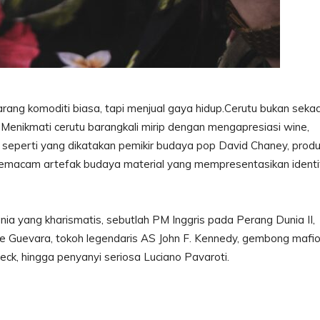
ang komoditi biasa, tapi menjual gaya hidup.Cerutu bukan seka
 Menikmati cerutu barangkali mirip dengan mengapresiasi wine,
h, seperti yang dikatakan pemikir budaya pop David Chaney, prod
ah semacam artefak budaya material yang mempresentasikan ident
ia yang kharismatis, sebutlah PM Inggris pada Perang Dunia II,
Che Guevara, tokoh legendaris AS John F. Kennedy, gembong mafi
eck, hingga penyanyi seriosa Luciano Pavaroti.