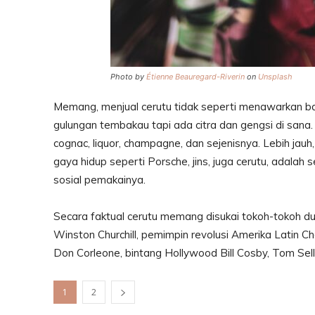
Photo by
Étienne Beauregard-Riverin
on
Unsplash
Memang, menjual cerutu tidak seperti menawarkan bar
gulungan tembakau tapi ada citra dan gengsi di sana.
cognac, liquor, champagne, dan sejenisnya. Lebih jau
gaya hidup seperti Porsche, jins, juga cerutu, adal
sosial pemakainya.
Secara faktual cerutu memang disukai tokoh-tokoh dun
Winston Churchill, pemimpin revolusi Amerika Latin 
Don Corleone, bintang Hollywood Bill Cosby, Tom Sell
1
2