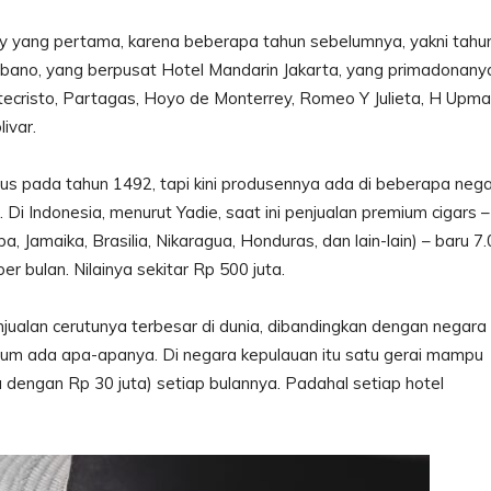
y yang pertama, karena beberapa tahun sebelumnya, yakni tahu
bano, yang berpusat Hotel Mandarin Jakarta, yang primadonany
tecristo, Partagas, Hoyo de Monterrey, Romeo Y Julieta, H Upma
ivar.
us pada tahun 1492, tapi kini produsennya ada di beberapa nega
i Indonesia, menurut Yadie, saat ini penjualan premium cigars –
 Jamaika, Brasilia, Nikaragua, Honduras, dan lain-lain) – baru 7
r bulan. Nilainya sekitar Rp 500 juta.
alan cerutunya terbesar di dunia, dibandingkan dengan negara
lum ada apa-apanya. Di negara kepulauan itu satu gerai mampu
 dengan Rp 30 juta) setiap bulannya. Padahal setiap hotel