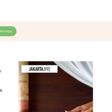
WhatsApp
a
 &