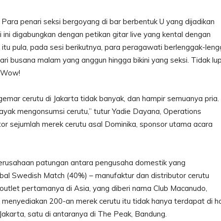
 Para penari seksi bergoyang di bar berbentuk U yang dijadikan
 ini digabungkan dengan petikan gitar live yang kental dengan
 itu pula, pada sesi berikutnya, para peragawati berlenggak-len
ri busana malam yang anggun hingga bikini yang seksi. Tidak lup
. Wow!
emar cerutu di Jakarta tidak banyak, dan hampir semuanya pria.
ayak mengonsumsi cerutu,” tutur Yadie Dayana, Operations
r sejumlah merek cerutu asal Dominika, sponsor utama acara
 perusahaan patungan antara pengusaha domestik yang
al Swedish Match (40%) – manufaktur dan distributor cerutu
utlet pertamanya di Asia, yang diberi nama Club Macanudo,
ng menyediakan 200-an merek cerutu itu tidak hanya terdapat di h
 Jakarta, satu di antaranya di The Peak, Bandung.