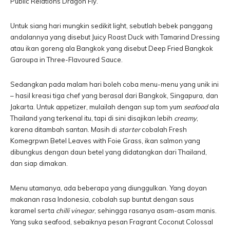
Public Relations Dragon Fly.
Untuk siang hari mungkin sedikit light, sebutlah bebek panggang
andalannya yang disebut Juicy Roast Duck with Tamarind Dressing
atau ikan goreng ala Bangkok yang disebut Deep Fried Bangkok
Garoupa in Three-Flavoured Sauce.
Sedangkan pada malam hari boleh coba menu-menu yang unik ini
– hasil kreasi tiga chef yang berasal dari Bangkok, Singapura, dan
Jakarta. Untuk appetizer, mulailah dengan sup tom yum
seafood
ala
Thailand yang terkenal itu, tapi di sini disajikan lebih
creamy
,
karena ditambah santan. Masih di
starter
cobalah Fresh
Komegrpwn Betel Leaves with Foie Grass, ikan salmon yang
dibungkus dengan daun betel yang didatangkan dari Thailand,
dan siap dimakan.
Menu utamanya, ada beberapa yang diunggulkan. Yang doyan
makanan rasa Indonesia, cobalah sup buntut dengan saus
karamel serta
chilli vinegar
, sehingga rasanya asam-asam manis.
Yang suka seafood, sebaiknya pesan Fragrant Coconut Colossal