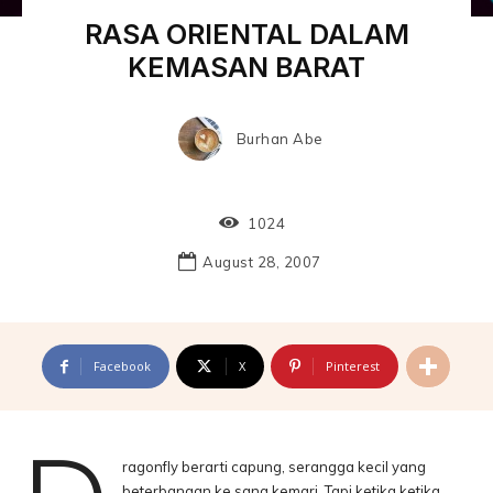
RASA ORIENTAL DALAM
KEMASAN BARAT
Burhan Abe
1024
August 28, 2007
Facebook
X
Pinterest
ragonfly berarti capung, serangga kecil yang
beterbangan ke sana kemari. Tapi ketika ketika