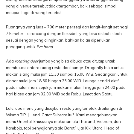
yang di venue tersebut tidak tergambar, baik sebagai simbol
maupun logo di ruang tersebut.
Ruangnya yang luas – 700 meter persegi dan langit-langit setinggi
7,5 meter – dirancang dengan fleksibel, yang bisa diubah-ubah
sesuai dengan yang diinginkan, bahkan kalau diperlukan
panggung untuk
live band
.
Ada
rotating door
jumbo yang bisa dibuka atau ditutup untuk
membatasi antara ruang resto dan lounge. Dragonfly buka untuk
makan siang mulai jam 11.30 sampai 15.00 WIB. Sedangkan untuk
dinner mulai jam 18.30 hingga 23.00 WIB. Lounge sendiri aktif
pada malam hari, sejak jam makan malam hingga jam 24.00 pada
hari biasa dan jam 02.00 WIB pada Rabu, Jumat dan Sabtu.
Lalu, apa menu yang disajikan resto yang terletak di bilangan di
Wisma BIP, Jl. Jend. Gatot Subroto itu? “Kami menggabungkan
menu Oriental, khususnya makanan ala Thailand, Vietnam, dan
Kamboja, tapi penyajiannya ala Barat,” ujar Kiki Utara, Head of