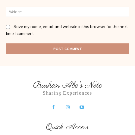
Web
Save my name, email, and website in this browser for the next
time I comment.
Burhan Abe's Note
Sharing Experiences
Quick Access