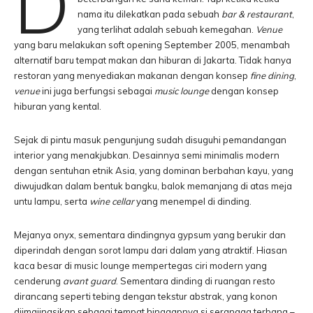
D
nama itu dilekatkan pada sebuah
bar & restaurant
,
yang terlihat adalah sebuah kemegahan.
Venue
yang baru melakukan soft opening September 2005, menambah
alternatif baru tempat makan dan hiburan di Jakarta. Tidak hanya
restoran yang menyediakan makanan dengan konsep
fine dining
,
venue
ini juga berfungsi sebagai
music lounge
dengan konsep
hiburan yang kental.
Sejak di pintu masuk pengunjung sudah disuguhi pemandangan
interior yang menakjubkan. Desainnya semi minimalis modern
dengan sentuhan etnik Asia, yang dominan berbahan kayu, yang
diwujudkan dalam bentuk bangku, balok memanjang di atas meja
untu lampu, serta
wine cellar
yang menempel di dinding.
Mejanya onyx, sementara dindingnya gypsum yang berukir dan
diperindah dengan sorot lampu dari dalam yang atraktif. Hiasan
kaca besar di music lounge mempertegas ciri modern yang
cenderung
avant guard
. Sementara dinding di ruangan resto
dirancang seperti tebing dengan tekstur abstrak, yang konon
diimajinasikan sebagai tempat hinggapnya si serangga terbang –