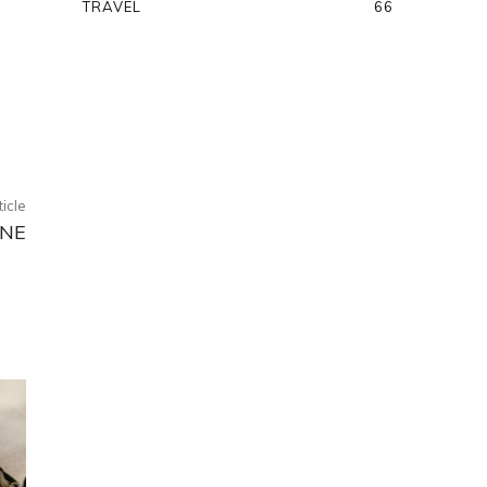
TRAVEL
66
ticle
INE