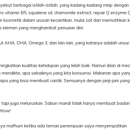
yebut berbagai istilah-istilah, yang kadang-kadang mirip dengan
pro vitamin B5, squalene oil, chamomile extract, repair Q enzyme 
 kosmetik dalam urusan kecantikan, mulai zat dari memutihkan ku
ga elemen yang menghambat penuaan dini.
t AHA, DHA, Omega 3, dan lain-lain, yang katanya adalah unsur
ingkatkan kualitas kehidupan yang lebih baik. Namun iklan di med
 mendikte, apa sebaiknya yang kita konsumsi. Makanan apa yan
pa yang bisa membuat cantik. Semuanya dengan janji-jani yang
tapi juga meluruskan. Sabun mandi tidak hanya membuat badan
. Wow!
Saya mafhum ketika ada teman perempuan saya menyempatkan