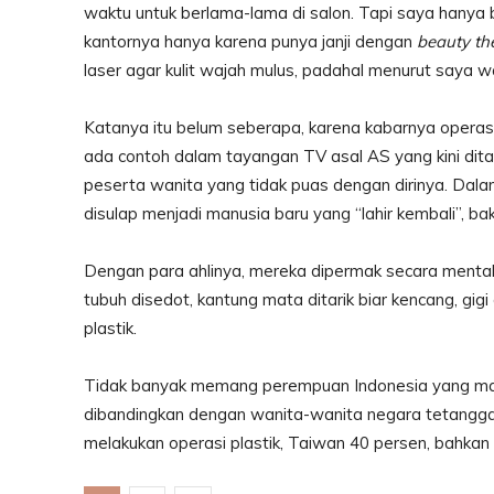
waktu untuk berlama-lama di salon. Tapi saya hanya
kantornya hanya karena punya janji dengan
beauty th
laser agar kulit wajah mulus, padahal menurut saya 
Katanya itu belum seberapa, karena kabarnya operasi pl
ada contoh dalam tayangan TV asal AS yang kini ditay
peserta wanita yang tidak puas dengan dirinya. Dala
disulap menjadi manusia baru yang “lahir kembali”, ba
Dengan para ahlinya, mereka dipermak secara mental,
tubuh disedot, kantung mata ditarik biar kencang, gig
plastik.
Tidak banyak memang perempuan Indonesia yang mau
dibandingkan dengan wanita-wanita negara tetangga 
melakukan operasi plastik, Taiwan 40 persen, bahkan