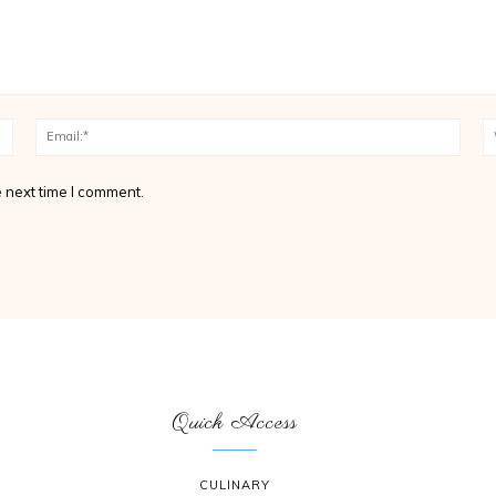
Name:*
Email
 next time I comment.
Quick Access
CULINARY