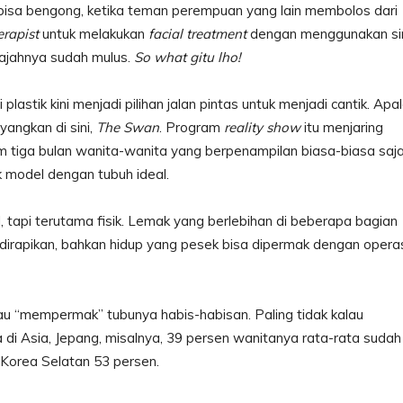
 bisa bengong, ketika teman perempuan yang lain membolos dari
erapist
untuk melakukan
facial treatment
dengan menggunakan si
wajahnya sudah mulus.
So what gitu lho!
astik kini menjadi pilihan jalan pintas untuk menjadi cantik. Apal
angkan di sini,
The Swan
. Program
reality show
itu menjaring
m tiga bulan wanita-wanita yang berpenampilan biasa-biasa saj
k model dengan tubuh ideal.
 tapi terutama fisik. Lemak yang berlebihan di beberapa bagian
i dirapikan, bahkan hidup yang pesek bisa dipermak dengan opera
 “mempermak” tubunya habis-habisan. Paling tidak kalau
di Asia, Jepang, misalnya, 39 persen wanitanya rata-rata sudah
 Korea Selatan 53 persen.